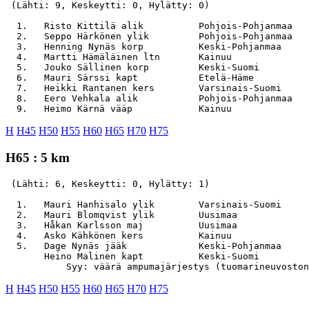
 (Lähti: 9, Keskeytti: 0, Hylätty: 0)

  1.   Risto Kittilä alik          Pohjois-Pohjanmaa   
  2.   Seppo Härkönen ylik         Pohjois-Pohjanmaa   
  3.   Henning Nynäs korp          Keski-Pohjanmaa     
  4.   Martti Hämäläinen ltn       Kainuu              
  5.   Jouko Sällinen korp         Keski-Suomi         
  6.   Mauri Särssi kapt           Etelä-Häme          
  7.   Heikki Rantanen kers        Varsinais-Suomi     
  8.   Eero Vehkala alik           Pohjois-Pohjanmaa   
H
H45
H50
H55
H60
H65
H70
H75
H65 : 5 km
 (Lähti: 6, Keskeytti: 0, Hylätty: 1)

  1.   Mauri Hanhisalo ylik        Varsinais-Suomi     
  2.   Mauri Blomqvist ylik        Uusimaa             
  3.   Håkan Karlsson maj          Uusimaa             
  4.   Asko Kähkönen kers          Kainuu              
  5.   Dage Nynäs jääk             Keski-Pohjanmaa     
       Heino Malinen kapt          Keski-Suomi         
H
H45
H50
H55
H60
H65
H70
H75