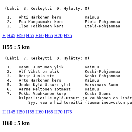
 (Lähti: 3, Keskeytti: 0, Hylätty: 0)

  1.   Ahti Härkönen kers          Kainuu              
  2.   Esa Kangasmäki kers         Etelä-Pohjanmaa     
H
H45
H50
H55
H60
H65
H70
H75
H55 : 5 km
 (Lähti: 7, Keskeytti: 0, Hylätty: 0)

  1.   Hannu Juntunen ylik         Kainuu              
  2.   Alf Vikström alik           Keski-Pohjanmaa     
  3.   Reijo Juola stm             Keski-Pohjanmaa     
  4.   Arto Härkönen kers          Kainuu              
  5.   Jouko Kylä-Utsuri ylil      Varsinais-Suomi     
  6.   Aarne Peltonen sotmest      Kainuu              
  7.   Pekka Vauhkonen korp        Keski-Suomi         
       kilpailijoille Kylä-Utsuri ja Vauhkonen on lisät
H
H45
H50
H55
H60
H65
H70
H75
H60 : 5 km