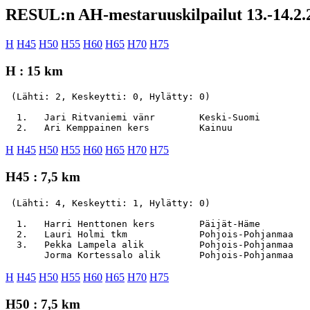
RESUL:n AH-mestaruuskilpailut 13.-14.2.
H
H45
H50
H55
H60
H65
H70
H75
H : 15 km
 (Lähti: 2, Keskeytti: 0, Hylätty: 0)

  1.   Jari Ritvaniemi vänr        Keski-Suomi         
H
H45
H50
H55
H60
H65
H70
H75
H45 : 7,5 km
 (Lähti: 4, Keskeytti: 1, Hylätty: 0)

  1.   Harri Henttonen kers        Päijät-Häme         
  2.   Lauri Holmi tkm             Pohjois-Pohjanmaa   
  3.   Pekka Lampela alik          Pohjois-Pohjanmaa   
H
H45
H50
H55
H60
H65
H70
H75
H50 : 7,5 km