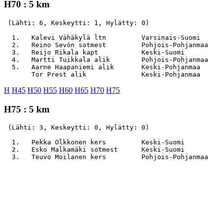
H70 : 5 km
 (Lähti: 6, Keskeytti: 1, Hylätty: 0)

  1.   Kalevi Vähäkylä ltn         Varsinais-Suomi     
  2.   Reino Sevón sotmest         Pohjois-Pohjanmaa   
  3.   Reijo Rikala kapt           Keski-Suomi         
  4.   Martti Tuikkala alik        Pohjois-Pohjanmaa   
  5.   Aarne Haapaniemi alik       Keski-Pohjanmaa     
H
H45
H50
H55
H60
H65
H70
H75
H75 : 5 km
 (Lähti: 3, Keskeytti: 0, Hylätty: 0)

  1.   Pekka Olkkonen kers         Keski-Suomi         
  2.   Esko Malkamäki sotmest      Keski-Suomi         