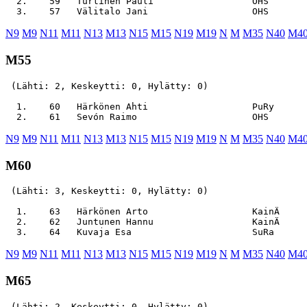
  2.    59   Turtinen Pauli                  OHS       
N9
M9
N11
M11
N13
M13
N15
M15
N19
M19
N
M
M35
N40
M4
M55
 (Lähti: 2, Keskeytti: 0, Hylätty: 0)

  1.    60   Härkönen Ahti                   PuRy      
N9
M9
N11
M11
N13
M13
N15
M15
N19
M19
N
M
M35
N40
M4
M60
 (Lähti: 3, Keskeytti: 0, Hylätty: 0)

  1.    63   Härkönen Arto                   KainÄ     
  2.    62   Juntunen Hannu                  KainÄ     
N9
M9
N11
M11
N13
M13
N15
M15
N19
M19
N
M
M35
N40
M4
M65
 (Lähti: 2, Keskeytti: 0, Hylätty: 0)
