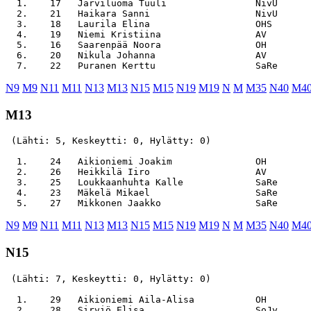
  1.    17   Järviluoma Tuuli                NivU      
  2.    21   Haikara Sanni                   NivU      
  3.    18   Laurila Elina                   OHS       
  4.    19   Niemi Kristiina                 AV        
  5.    16   Saarenpää Noora                 OH        
  6.    20   Nikula Johanna                  AV        
N9
M9
N11
M11
N13
M13
N15
M15
N19
M19
N
M
M35
N40
M4
M13
 (Lähti: 5, Keskeytti: 0, Hylätty: 0)

  1.    24   Aikioniemi Joakim               OH        
  2.    26   Heikkilä Iiro                   AV        
  3.    25   Loukkaanhuhta Kalle             SaRe      
  4.    23   Mäkelä Mikael                   SaRe      
N9
M9
N11
M11
N13
M13
N15
M15
N19
M19
N
M
M35
N40
M4
N15
 (Lähti: 7, Keskeytti: 0, Hylätty: 0)

  1.    29   Aikioniemi Aila-Alisa           OH        
  2.    28   Sirviö Elisa                    SoJy      