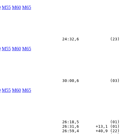
0
M55
M60
M65
0
M55
M60
M65
0
M55
M60
M65
                          26:18,5             (01)

                          26:31,6       +13,1 (01)

                          26:59,4       +40,9 (22)
