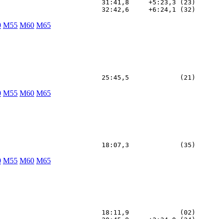
                          31:41,8     +5:23,3 (23)

0
M55
M60
M65
0
M55
M60
M65
0
M55
M60
M65
                          18:11,9             (02)
