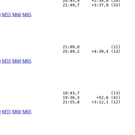
                          20:45,9     +2:34,0 (24)

0
M55
M60
M65
                          21:09,8             (21)

0
M55
M60
M65
                          18:43,7             (13)

                          19:36,3       +52,6 (41)

0
M55
M60
M65