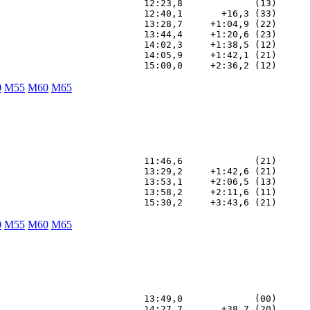
                          12:23,8             (13)

                          12:40,1       +16,3 (33)

                          13:28,7     +1:04,9 (22)

                          13:44,4     +1:20,6 (23)

                          14:02,3     +1:38,5 (12)

                          14:05,9     +1:42,1 (21)

0
M55
M60
M65
                          11:46,6             (21)

                          13:29,2     +1:42,6 (21)

                          13:53,1     +2:06,5 (13)

                          13:58,2     +2:11,6 (11)

0
M55
M60
M65
                          13:49,0             (00)

                          14:27,7       +38,7 (20)
