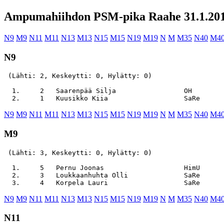
Ampumahiihdon PSM-pika Raahe 31.1.20
N9
M9
N11
M11
N13
M13
N15
M15
N19
M19
N
M
M35
N40
M4
N9
 (Lähti: 2, Keskeytti: 0, Hylätty: 0)

  1.     2   Saarenpää Silja                 OH        
N9
M9
N11
M11
N13
M13
N15
M15
N19
M19
N
M
M35
N40
M4
M9
 (Lähti: 3, Keskeytti: 0, Hylätty: 0)

  1.     5   Pernu Joonas                    HimU      
  2.     3   Loukkaanhuhta Olli              SaRe      
N9
M9
N11
M11
N13
M13
N15
M15
N19
M19
N
M
M35
N40
M4
N11