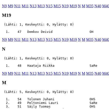
N9
M9
N11
M11
N13
M13
N15
M15
N19
M19
N
M
M35
N40
M4
M19
 (Lähti: 1, Keskeytti: 0, Hylätty: 0)

N9
M9
N11
M11
N13
M13
N15
M15
N19
M19
N
M
M35
N40
M4
N
 (Lähti: 1, Keskeytti: 0, Hylätty: 0)

N9
M9
N11
M11
N13
M13
N15
M15
N19
M19
N
M
M35
N40
M4
M
 (Lähti: 5, Keskeytti: 0, Hylätty: 0)

  1.    54   Tolonen Juhani                  OHS       
  2.    49   Peltoniemi Lauri                SaRe      
  3.    51   Säily Tuomas                    OHS       