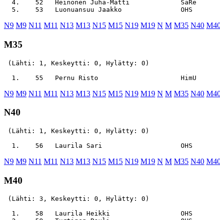
  4.    52   Heinonen Juha-Matti             SaRe      
N9
M9
N11
M11
N13
M13
N15
M15
N19
M19
N
M
M35
N40
M4
M35
 (Lähti: 1, Keskeytti: 0, Hylätty: 0)

N9
M9
N11
M11
N13
M13
N15
M15
N19
M19
N
M
M35
N40
M4
N40
 (Lähti: 1, Keskeytti: 0, Hylätty: 0)

N9
M9
N11
M11
N13
M13
N15
M15
N19
M19
N
M
M35
N40
M4
M40
 (Lähti: 3, Keskeytti: 0, Hylätty: 0)

  1.    58   Laurila Heikki                  OHS       