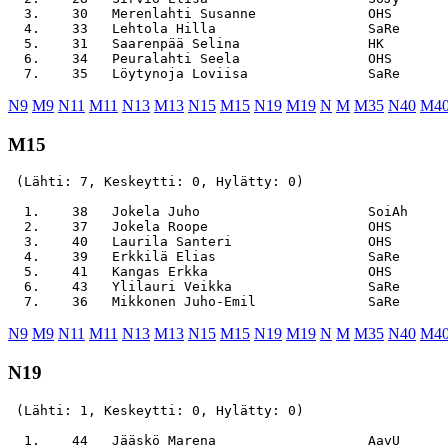
  3.    30   Merenlahti Susanne              OHS       
  4.    33   Lehtola Hilla                   SaRe      
  5.    31   Saarenpää Selina                HK        
  6.    34   Peuralahti Seela                OHS       
N9
M9
N11
M11
N13
M13
N15
M15
N19
M19
N
M
M35
N40
M4
M15
 (Lähti: 7, Keskeytti: 0, Hylätty: 0)

  1.    38   Jokela Juho                     SoiAh     
  2.    37   Jokela Roope                    OHS       
  3.    40   Laurila Santeri                 OHS       
  4.    39   Erkkilä Elias                   SaRe      
  5.    41   Kangas Erkka                    OHS       
  6.    43   Ylilauri Veikka                 SaRe      
N9
M9
N11
M11
N13
M13
N15
M15
N19
M19
N
M
M35
N40
M4
N19
 (Lähti: 1, Keskeytti: 0, Hylätty: 0)
