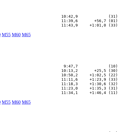
                          10:42,9             (31)

                          11:39,6       +56,7 (01)

0
M55
M60
M65
                           9:47,7             (10)

                          10:13,2       +25,5 (30)

                          10:50,2     +1:02,5 (22)

                          11:11,6     +1:23,9 (33)

                          11:18,3     +1:30,6 (32)

                          11:23,0     +1:35,3 (31)

0
M55
M60
M65