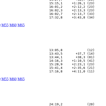
                          15:15,1     +1:26,1 (23)

                          16:01,2     +2:12,2 (23)

                          16:02,3     +2:13,3 (23)

                          16:02,7     +2:13,7 (33)

0
M55
M60
M65
                          13:05,8             (12)

                          13:43,5       +37,7 (14)

                          13:44,1       +38,3 (01)

                          14:16,3     +1:10,5 (41)

                          15:28,9     +2:23,1 (23)

                          15:41,4     +2:35,6 (21)

0
M55
M60
M65