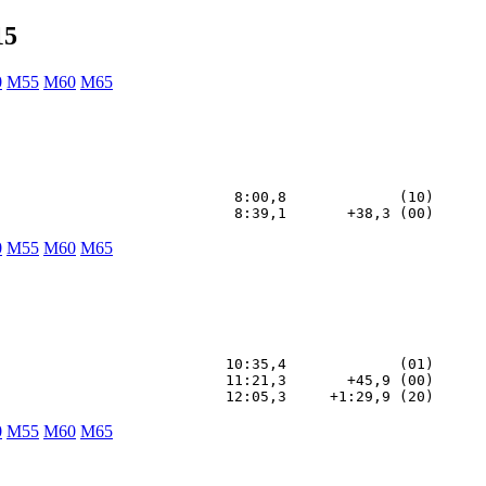
15
0
M55
M60
M65
                           8:00,8             (10)

0
M55
M60
M65
                          10:35,4             (01)

                          11:21,3       +45,9 (00)

0
M55
M60
M65