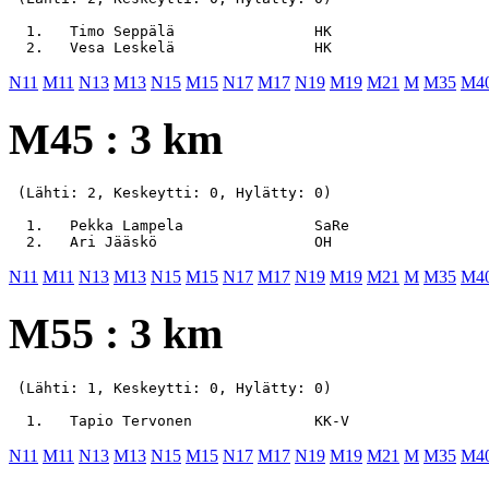
  1.   Timo Seppälä                HK                  
N11
M11
N13
M13
N15
M15
N17
M17
N19
M19
M21
M
M35
M4
M45 : 3 km
 (Lähti: 2, Keskeytti: 0, Hylätty: 0)

  1.   Pekka Lampela               SaRe                
N11
M11
N13
M13
N15
M15
N17
M17
N19
M19
M21
M
M35
M4
M55 : 3 km
 (Lähti: 1, Keskeytti: 0, Hylätty: 0)

N11
M11
N13
M13
N15
M15
N17
M17
N19
M19
M21
M
M35
M4