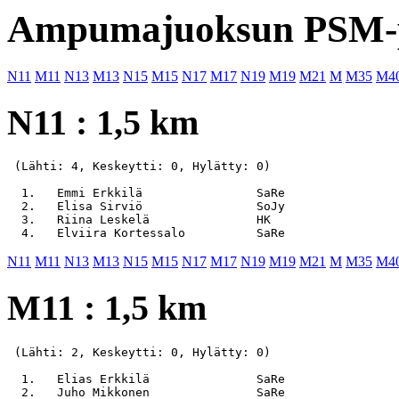
Ampumajuoksun PSM-p
N11
M11
N13
M13
N15
M15
N17
M17
N19
M19
M21
M
M35
M4
N11 : 1,5 km
 (Lähti: 4, Keskeytti: 0, Hylätty: 0)

  1.   Emmi Erkkilä                SaRe                
  2.   Elisa Sirviö                SoJy                
  3.   Riina Leskelä               HK                  
N11
M11
N13
M13
N15
M15
N17
M17
N19
M19
M21
M
M35
M4
M11 : 1,5 km
 (Lähti: 2, Keskeytti: 0, Hylätty: 0)

  1.   Elias Erkkilä               SaRe                