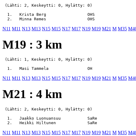
 (Lähti: 2, Keskeytti: 0, Hylätty: 0)

  1.   Krista Berg                 OHS                 
N11
M11
N13
M13
N15
M15
N17
M17
N19
M19
M21
M
M35
M4
M19 : 3 km
 (Lähti: 1, Keskeytti: 0, Hylätty: 0)

N11
M11
N13
M13
N15
M15
N17
M17
N19
M19
M21
M
M35
M4
M21 : 4 km
 (Lähti: 2, Keskeytti: 0, Hylätty: 0)

  1.   Jaakko Luonuansuu           SaRe                
N11
M11
N13
M13
N15
M15
N17
M17
N19
M19
M21
M
M35
M4