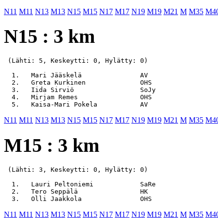
N11
M11
N13
M13
N15
M15
N17
M17
N19
M19
M21
M
M35
M4
N15 : 3 km
 (Lähti: 5, Keskeytti: 0, Hylätty: 0)

  1.   Mari Jääskelä               AV                  
  2.   Greta Kurkinen              OHS                 
  3.   Iida Sirviö                 SoJy                
  4.   Mirjam Remes                OHS                 
N11
M11
N13
M13
N15
M15
N17
M17
N19
M19
M21
M
M35
M4
M15 : 3 km
 (Lähti: 3, Keskeytti: 0, Hylätty: 0)

  1.   Lauri Peltoniemi            SaRe                
  2.   Tero Seppälä                HK                  
N11
M11
N13
M13
N15
M15
N17
M17
N19
M19
M21
M
M35
M4