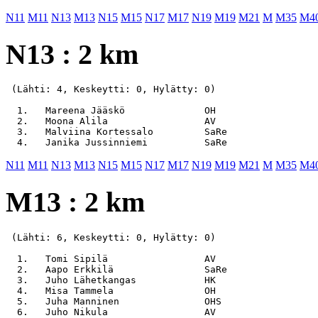
N11
M11
N13
M13
N15
M15
N17
M17
N19
M19
M21
M
M35
M4
N13 : 2 km
 (Lähti: 4, Keskeytti: 0, Hylätty: 0)

  1.   Mareena Jääskö              OH                  
  2.   Moona Alila                 AV                  
  3.   Malviina Kortessalo         SaRe                
N11
M11
N13
M13
N15
M15
N17
M17
N19
M19
M21
M
M35
M4
M13 : 2 km
 (Lähti: 6, Keskeytti: 0, Hylätty: 0)

  1.   Tomi Sipilä                 AV                  
  2.   Aapo Erkkilä                SaRe                
  3.   Juho Lähetkangas            HK                  
  4.   Misa Tammela                OH                  
  5.   Juha Manninen               OHS                 