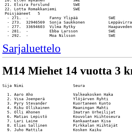
 20. Ellen Nykänen            SWE                      
 21. Elvira Forslund          SWE                      
 22. Lotta Romakkaniemi       SWE                      
 Poisjääneet   5

  - 271.  -         Fanny Ylipää             SWE

  - 273.  32946569  Sonja Saukkonen          Leppävirra
  - 277.  33694603  Vilma Rytky              Haapaveden
  - 281.  -         Ebba Larsson             SWE

Sarjaluettelo
M14
Miehet 14 vuotta 3 
Sija Nimi                     Seura                    
  1. Aaro Aho                 Valkeakosken Haka        
  2. Visa Joenperä            Ylöjärven Ryhti          
  3. Pyry Stevander           Kuortaneen Kunto         
  4. Riku Ollikainen          Maaningan Mahti          
  5. Olli Ahonen              Imatran Urheilijat       
  6. Matias Lepistö           Kouvolan Hiihtoseura     
  7. Lari Laine               Kankaantaan Kisa         
  8. Elias Sallinen           Pirkkalan Hiihtäjät      
  9. Juho Mattila             Kosken Kaiku             