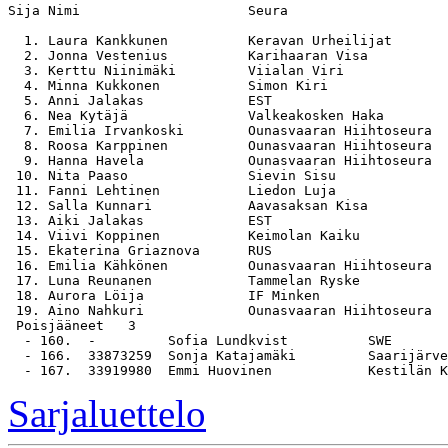
Sija Nimi                     Seura                    
  1. Laura Kankkunen          Keravan Urheilijat       
  2. Jonna Vestenius          Karihaaran Visa          
  3. Kerttu Niinimäki         Viialan Viri             
  4. Minna Kukkonen           Simon Kiri               
  5. Anni Jalakas             EST                      
  6. Nea Kytäjä               Valkeakosken Haka        
  7. Emilia Irvankoski        Ounasvaaran Hiihtoseura  
  8. Roosa Karppinen          Ounasvaaran Hiihtoseura  
  9. Hanna Havela             Ounasvaaran Hiihtoseura  
 10. Nita Paaso               Sievin Sisu              
 11. Fanni Lehtinen           Liedon Luja              
 12. Salla Kunnari            Aavasaksan Kisa          
 13. Aiki Jalakas             EST                      
 14. Viivi Koppinen           Keimolan Kaiku           
 15. Ekaterina Griaznova      RUS                      
 16. Emilia Kähkönen          Ounasvaaran Hiihtoseura  
 17. Luna Reunanen            Tammelan Ryske           
 18. Aurora Löija             IF Minken                
 19. Aino Nahkuri             Ounasvaaran Hiihtoseura  
 Poisjääneet   3

  - 160.  -         Sofia Lundkvist          SWE

  - 166.  33873259  Sonja Katajamäki         Saarijärve
Sarjaluettelo