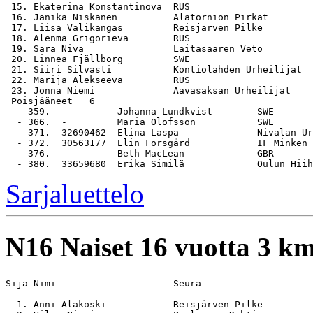
 15. Ekaterina Konstantinova  RUS                      
 16. Janika Niskanen          Alatornion Pirkat        
 17. Liisa Välikangas         Reisjärven Pilke         
 18. Alenma Grigorieva        RUS                      
 19. Sara Niva                Laitasaaren Veto         
 20. Linnea Fjällborg         SWE                      
 21. Siiri Silvasti           Kontiolahden Urheilijat  
 22. Marija Alekseeva         RUS                      
 23. Jonna Niemi              Aavasaksan Urheilijat    
 Poisjääneet   6

  - 359.  -         Johanna Lundkvist        SWE

  - 366.  -         Maria Olofsson           SWE

  - 371.  32690462  Elina Läspä              Nivalan Ur
  - 372.  30563177  Elin Forsgård            IF Minken

  - 376.  -         Beth MacLean             GBR

Sarjaluettelo
N16
Naiset 16 vuotta 3 k
Sija Nimi                     Seura                    
  1. Anni Alakoski            Reisjärven Pilke         