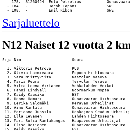
  - 178.  31260424  Eetu Petrelius           Ounasvaara
  - 184.  -         Jacob Tapani             SWE

Sarjaluettelo
N12
Naiset 12 vuotta 2 k
Sija Nimi                     Seura                    
  1. Viktoria Petrova         RUS                      
  2. Olivia Lammivaara        Espoon Hiihtoseura       
  3. Sara Niittyviita         Nastolan Naseva          
  4. Maria Peura              Tervolan Terävä          
  5. Vilma-Leena Virtanen     Vehkalahden Veikot       
  6. Fanni Lindvall           Noormarkun Nopsa         
  7. Kaidy Kaasiku            EST                      
  8. Henna Hamari             Ounasvaaran Hiihtoseura  
  9. Eerika Salomäki          Keravan Urheilijat       
 10. Aino Rantala             Ounasvaaran Hiihtoseura  
 11. Marjaana Jussila         Honkajoen Seudun Urheilij
 12. Ella Levanen             Lahden Hiihtoseura       
 13. Mari-Sofia Rantakangas   Haapaveden Urheilijat    
 14. Elisa Reijonen           Ounasvaaran Hiihtoseura  
 15. Keidy Kaasiku            EST                      