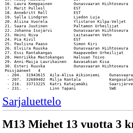
 16. Laura Kemppainen         Ounasvaaran Hiihtoseura  
 17. Marit Pullesl            EST                      
 18. Annebritt Rell           EST                      
 19. Salla Lindgren           Liedon Luja              
 20. Aliina Vuorela           Ylistaron Kilpa-Veljet   
 21. Saara Juutinen           Paltamon Urheilijat      
 22. Johanna Isojärvi         Ounasvaaran Hiihtoseura  
 23. Heini Niva               Laitasaaren Veto         
 24. Pia Kivil                EST                      
 25. Pauliina Paaso           Simon Kiri               
 26. Elviira Ruuska           Ounasvaaran Hiihtoseura  
 27. Essi Rantakangas         Haapaveden Urheilijat    
 28. Henriikka Mastokangas    Halsuan Toivo            
 29. Anni-Maija Laurikainen   Aavasaksan Kisa          
 30. Esteri Ruuska            Ounasvaaran Hiihtoseura  
 Poisjääneet   4

  - 204.  31943615  Aila-Alisa Aikioniemi    Ounasvaara
  - 207.  32689402  Milja Rantala            Kangasalan
  - 216.  33713225  Katri Katajamäki         Saarijärve
Sarjaluettelo
M13
Miehet 13 vuotta 3 