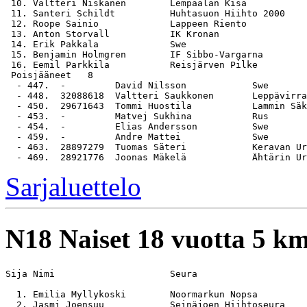
 10. Valtteri Niskanen        Lempäälän Kisa           
 11. Santeri Schildt          Huhtasuon Hiihto 2000    
 12. Roope Sainio             Lappeen Riento           
 13. Anton Storvall           IK Kronan                
 14. Erik Pakkala             Swe                      
 15. Benjamin Holmgren        IF Sibbo-Vargarna        
 16. Eemil Parkkila           Reisjärven Pilke         
 Poisjääneet   8

  - 447.  -         David Nilsson            Swe

  - 448.  32088618  Valtteri Saukkonen       Leppävirra
  - 450.  29671643  Tommi Huostila           Lammin Säk
  - 453.  -         Matvej Sukhina           Rus

  - 454.  -         Elias Andersson          Swe

  - 459.  -         Andre Mattei             Swe

  - 463.  28897279  Tuomas Säteri            Keravan Ur
Sarjaluettelo
N18
Naiset 18 vuotta 5 k
Sija Nimi                     Seura                    
  1. Emilia Myllykoski        Noormarkun Nopsa         
  2. Jasmi Joensuu            Seinäjoen Hiihtoseura    