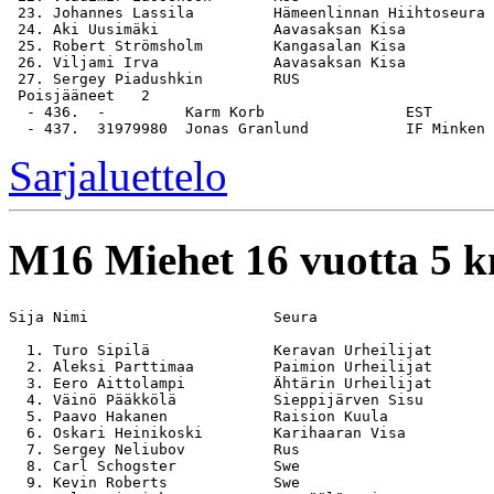
 23. Johannes Lassila         Hämeenlinnan Hiihtoseura 
 24. Aki Uusimäki             Aavasaksan Kisa          
 25. Robert Strömsholm        Kangasalan Kisa          
 26. Viljami Irva             Aavasaksan Kisa          
 27. Sergey Piadushkin        RUS                      
 Poisjääneet   2

  - 436.  -         Karm Korb                EST

Sarjaluettelo
M16
Miehet 16 vuotta 5 
Sija Nimi                     Seura                    
  1. Turo Sipilä              Keravan Urheilijat       
  2. Aleksi Parttimaa         Paimion Urheilijat       
  3. Eero Aittolampi          Ähtärin Urheilijat       
  4. Väinö Pääkkölä           Sieppijärven Sisu        
  5. Paavo Hakanen            Raision Kuula            
  6. Oskari Heinikoski        Karihaaran Visa          
  7. Sergey Neliubov          Rus                      
  8. Carl Schogster           Swe                      
  9. Kevin Roberts            Swe                      