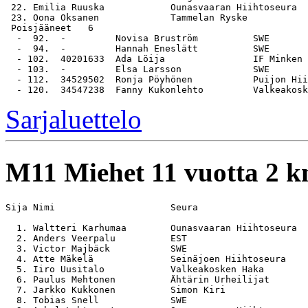
 22. Emilia Ruuska            Ounasvaaran Hiihtoseura  
 23. Oona Oksanen             Tammelan Ryske           
 Poisjääneet   6

  -  92.  -         Novisa Bruström          SWE

  -  94.  -         Hannah Eneslätt          SWE

  - 102.  40201633  Ada Löija                IF Minken

  - 103.  -         Elsa Larsson             SWE

  - 112.  34529502  Ronja Pöyhönen           Puijon Hii
Sarjaluettelo
M11
Miehet 11 vuotta 2 
Sija Nimi                     Seura                    
  1. Waltteri Karhumaa        Ounasvaaran Hiihtoseura  
  2. Anders Veerpalu          EST                      
  3. Victor Majbäck           SWE                      
  4. Atte Mäkelä              Seinäjoen Hiihtoseura    
  5. Iiro Uusitalo            Valkeakosken Haka        
  6. Paulus Mehtonen          Ähtärin Urheilijat       
  7. Jarkko Kukkonen          Simon Kiri               
  8. Tobias Snell             SWE                      