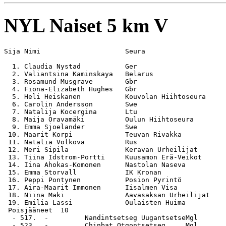
NYL
Naiset 5 km V
Sija Nimi                     Seura                    
  1. Claudia Nystad           Ger                      
  2. Valiantsina Kaminskaya   Belarus                  
  3. Rosamund Musgrave        Gbr                      
  4. Fiona-Elizabeth Hughes   Gbr                      
  5. Heli Heiskanen           Kouvolan Hiihtoseura     
  6. Carolin Andersson        Swe                      
  7. Natalija Kocergina       Ltu                      
  8. Maija Oravamäki          Oulun Hiihtoseura        
  9. Emma Sjoelander          Swe                      
 10. Maarit Korpi             Teuvan Rivakka           
 11. Natalia Volkova          Rus                      
 12. Meri Sipila              Keravan Urheilijat       
 13. Tiina Idstrom-Portti     Kuusamon Erä-Veikot      
 14. Iina Ahokas-Komonen      Nastolan Naseva          
 15. Emma Storvall            IK Kronan                
 16. Peppi Pontynen           Posion Pyrintö           
 17. Aira-Maarit Immonen      Iisalmen Visa            
 18. Niina Maki               Aavasaksan Urheilijat    
 19. Emilia Lassi             Oulaisten Huima          
 Poisjääneet  10

  - 517.  -         Nandintsetseg UugantsetseMgl

  - 523.  -         Chinbat Otgontsetseg     Mgl
