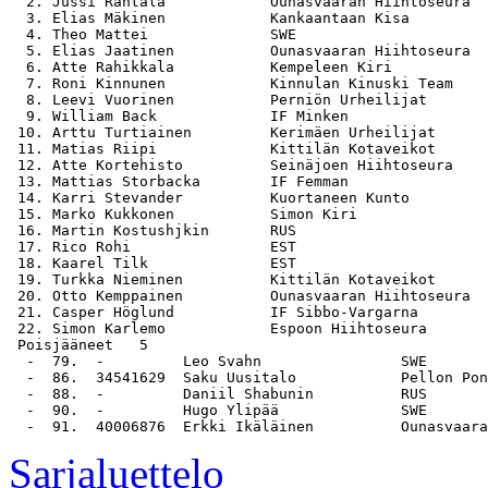
  2. Jussi Rantala            Ounasvaaran Hiihtoseura  
  3. Elias Mäkinen            Kankaantaan Kisa         
  4. Theo Mattei              SWE                      
  5. Elias Jaatinen           Ounasvaaran Hiihtoseura  
  6. Atte Rahikkala           Kempeleen Kiri           
  7. Roni Kinnunen            Kinnulan Kinuski Team    
  8. Leevi Vuorinen           Perniön Urheilijat       
  9. William Back             IF Minken                
 10. Arttu Turtiainen         Kerimäen Urheilijat      
 11. Matias Riipi             Kittilän Kotaveikot      
 12. Atte Kortehisto          Seinäjoen Hiihtoseura    
 13. Mattias Storbacka        IF Femman                
 14. Karri Stevander          Kuortaneen Kunto         
 15. Marko Kukkonen           Simon Kiri               
 16. Martin Kostushjkin       RUS                      
 17. Rico Rohi                EST                      
 18. Kaarel Tilk              EST                      
 19. Turkka Nieminen          Kittilän Kotaveikot      
 20. Otto Kemppainen          Ounasvaaran Hiihtoseura  
 21. Casper Höglund           IF Sibbo-Vargarna        
 22. Simon Karlemo            Espoon Hiihtoseura       
 Poisjääneet   5

  -  79.  -         Leo Svahn                SWE

  -  86.  34541629  Saku Uusitalo            Pellon Pon
  -  88.  -         Daniil Shabunin          RUS

  -  90.  -         Hugo Ylipää              SWE

Sarjaluettelo