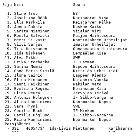
Sija Nimi                     Seura                    
  1. Stine Truu               EST                      
  2. Josefiina Böök           Karihaaran Visa          
  3. Ella Parkkila            Reisjärven Pilke         
  4. Jonna Pakola             Kosken Kaiku             
  5. Sarita Nieminen          Viialan Viri             
  6. Reetta Silvasti          Puijon Hiihtoseura       
  7. Meeri Silvasti           Kontiolahden Urheilijat  
  8. Viivi Varjus             Imatran Urheilijat       
  9. Tiia Heiskanen           Ounasvaaran Hiihtoseura  
 10. Iida Niskanen            Lempäälän Kisa           
 11. Alva Mikko               SWE                      
 12. Erika Storbacka          IF Femman                
 13. Samina Nummi             Espoon Hiihtoseura       
 14. Oona-Maria Similä        Kittilän Urheilijat      
 15. Ilona Sainio             Lappeen Riento           
 16. Elina Kinnunen           Kalannin Vankka          
 17. Sanni Heikkinen          Pakilan Veto             
 18. Eveliina Regina          Keminsuun Kisa           
 19. Elina Peura              Tervolan Terävä          
 20. Antonia Holmgren         IF Sibbo-Vargarna        
 21. Alina Hanhiniemi         Noormarkun Nopsa         
 22. Sara Thyni               SWE                      
 23. Cecilia Back             IF Minken                
 24. Camilla Höglund          IF Sibbo-Vargarna        
 25. Riina Hanhiniemi         Noormarkun Nopsa         
 Poisjääneet   5

  - 331.  40054734  Ida-Livia Miettunen      Karihaaran