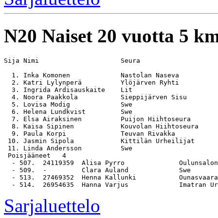
N20
Naiset 20 vuotta 5 k
Sija Nimi                     Seura                    
  1. Inka Komonen             Nastolan Naseva          
  2. Katri Lylynperä          Ylöjärven Ryhti          
  3. Ingrida Ardisauskaite    Lit                      
  4. Noora Paakkola           Sieppijärven Sisu        
  5. Lovisa Modig             Swe                      
  6. Helena Lundkvist         Swe                      
  7. Elsa Airaksinen          Puijon Hiihtoseura       
  8. Kaisa Sipinen            Kouvolan Hiihtoseura     
  9. Paula Korpi              Teuvan Rivakka           
 10. Jasmin Sipola            Kittilän Urheilijat      
 11. Linda Andersson          Swe                      
 Poisjääneet   4

  - 507.  24119359  Alisa Pyrro              Oulunsalon
  - 509.  -         Clara Auland             Swe

  - 513.  27469352  Henna Kallunki           Ounasvaara
Sarjaluettelo