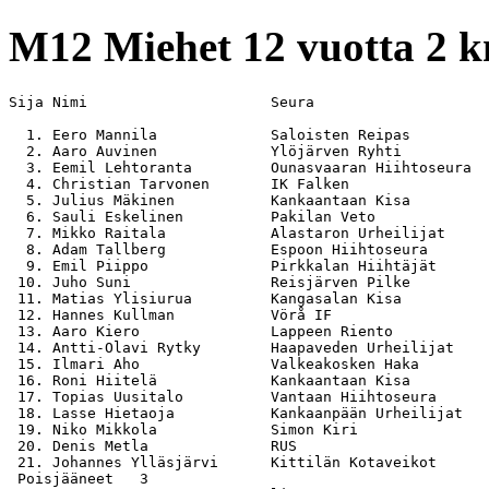
M12
Miehet 12 vuotta 2 
Sija Nimi                     Seura                    
  1. Eero Mannila             Saloisten Reipas         
  2. Aaro Auvinen             Ylöjärven Ryhti          
  3. Eemil Lehtoranta         Ounasvaaran Hiihtoseura  
  4. Christian Tarvonen       IK Falken                
  5. Julius Mäkinen           Kankaantaan Kisa         
  6. Sauli Eskelinen          Pakilan Veto             
  7. Mikko Raitala            Alastaron Urheilijat     
  8. Adam Tallberg            Espoon Hiihtoseura       
  9. Emil Piippo              Pirkkalan Hiihtäjät      
 10. Juho Suni                Reisjärven Pilke         
 11. Matias Ylisiurua         Kangasalan Kisa          
 12. Hannes Kullman           Vörå IF                  
 13. Aaro Kiero               Lappeen Riento           
 14. Antti-Olavi Rytky        Haapaveden Urheilijat    
 15. Ilmari Aho               Valkeakosken Haka        
 16. Roni Hiitelä             Kankaantaan Kisa         
 17. Topias Uusitalo          Vantaan Hiihtoseura      
 18. Lasse Hietaoja           Kankaanpään Urheilijat   
 19. Niko Mikkola             Simon Kiri               
 20. Denis Metla              RUS                      
 21. Johannes Ylläsjärvi      Kittilän Kotaveikot      
 Poisjääneet   3
