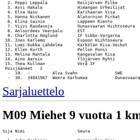
  2. Peppi Leppälä            Reisjärven Pilke         
  3. Assi Hakala              Himangan Urheilijat      
  4. Elsa Hasu                Karihaaran Visa          
  5. Hanna Niskanen           Alatornion Pirkat        
  6. Elina Sainio             Lappeen Riento           
  7. Viivi Raudasoja          Ounasvaaran Hiihtoseura  
  8. Anlourdees Veerpalu      EST                      
  9. Charlotta Höglund        IF Sibbo-Vargarna        
 10. Ines Karlemo             Espoon Hiihtoseura       
 11. Lumi-Kukka Lahdelma      Kärkölän Kisa-Veikot     
 12. Ellen Kurth              Pellon Ponsi             
 13. Melina Rantala           Kangasalan Kisa          
 14. Aino Aarnio              Ylöjärven Ryhti          
 15. Thea Kullman             Vörå IF                  
 Poisjääneet   2

  -  19.  -         Alva Svahn               SWE

Sarjaluettelo
M09
Miehet 9 vuotta 1 k
Sija Nimi                     Seura                    