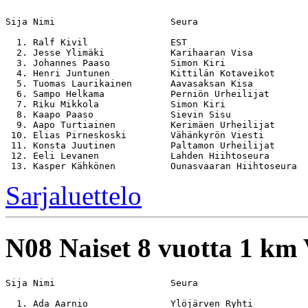
Sija Nimi                     Seura                    
  1. Ralf Kivil               EST                      
  2. Jesse Ylimäki            Karihaaran Visa          
  3. Johannes Paaso           Simon Kiri               
  4. Henri Juntunen           Kittilän Kotaveikot      
  5. Tuomas Laurikainen       Aavasaksan Kisa          
  6. Sampo Helkama            Perniön Urheilijat       
  7. Riku Mikkola             Simon Kiri               
  8. Kaapo Paaso              Sievin Sisu              
  9. Aapo Turtiainen          Kerimäen Urheilijat      
 10. Elias Pirneskoski        Vähänkyrön Viesti        
 11. Konsta Juutinen          Paltamon Urheilijat      
 12. Eeli Levanen             Lahden Hiihtoseura       
Sarjaluettelo
N08
Naiset 8 vuotta 1 km
Sija Nimi                     Seura                    
  1. Ada Aarnio               Ylöjärven Ryhti          