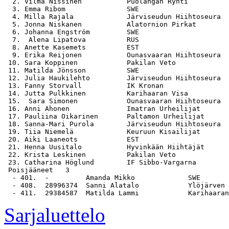
  2. Vilma Nissinen           Puolangan Ryhti          
  3. Emma Ribom               SWE                      
  4. Milla Rajala             Järviseudun Hiihtoseura  
  5. Jonna Niskanen           Alatornion Pirkat        
  6. Johanna Engström         SWE                      
  7.  Alena Lipatova          RUS                      
  8. Anette Kasemets          EST                      
  9. Erika Reijonen           Ounasvaaran Hiihtoseura  
 10. Sara Koppinen            Pakilan Veto             
 11. Matilda Jönsson          SWE                      
 12. Julia Haukilehto         Järviseudun Hiihtoseura  
 13. Fanny Storvall           IK Kronan                
 14. Jutta Pulkkinen          Karihaaran Visa          
 15.  Sara Simonen            Ounasvaaran Hiihtoseura  
 16. Anni Ahonen              Imatran Urheilijat       
 17. Pauliina Oikarinen       Paltamon Urheilijat      
 18. Sanna-Mari Purola        Järviseudun Hiihtoseura  
 19. Tiia Niemelä             Keuruun Kisailijat       
 20. Aiki Laaneots            EST                      
 21. Henna Uusitalo           Hyvinkään Hiihtäjät      
 22. Krista Leskinen          Pakilan Veto             
 23. Catharina Höglund        IF Sibbo-Vargarna        
 Poisjääneet   3

  - 401.  -         Amanda Mikko             SWE

  - 408.  28996374  Sanni Alatalo            Ylöjärven 
Sarjaluettelo