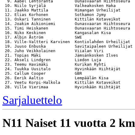
  9. Aabel Lehtoranta         Ounasvaaran Hiihtoseura  
 10. Niilo Syrjälä            Valkeakosken Haka        
 11. Jaakko Mattila           Himangan Urheilijat      
 12. Elias Korhonen           Sotkamon Jymy            
 13. Oskari Tanninen          Kittilän Kotaveikot      
 14. Joakim Aikioniemi        Ounasvaaran Hiihtoseura  
 15. Timi Heiskanen           Ounasvaaran Hiihtoseura  
 16. Niko Keskinen            Kangasalan Kisa          
 17. Albin Åström             SWE                      
 18. Ville-Valtteri Karvinen  Kontiolahden Urheilijat  
 19. Juuso Enbuska            Savitaipaleen Urheilijat 
 20. Juho Veikkolainen        Viialan Viri             
 21. Topias Mäki              Jämsänkosken Ilves       
 22. Akseli Lindgren          Liedon Luja              
 23. Teemu Havimäki           Kurikan Ryhti            
 24. Tuukka Uusitalo          Hyvinkään Hiihtäjät      
 25. Callum Cooper            GBR                      
 26. Eerik Aaltio             Lempäälän Kisa           
 27. Veetu Korpi-Halkola      Kittilän Kotaveikot      
Sarjaluettelo
N11
Naiset 11 vuotta 2 k