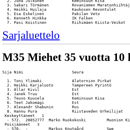
  2. Juha Julkunen            Keminsuun Kisa           
  3. Sakari Törmänen          Rovaniemen Maratonhiihtäj
  4. Heikki Huilaja           Kaukosen Revontulet      
  5. Esa Eskelinen            Pakilan Veto             
  6. Kenneth Hinkka           IK Falken                
Sarjaluettelo
M35
Miehet 35 vuotta 10
Sija Nimi                     Seura                    
  1. Toni Ylimaki             Alatornion Pirkat        
  2. Heikki Karjaluoto        Tampereen Pyrintö        
  3. Allar Kivil              Est                      
  4. Janek Truu               Est                      
  5. Teuvo Kuusela            Keminsuun Kisa           
  6. Teet Jakomägi            Est                      
  7. Alexandr Shabunin        Rus                      
  8. Hannu Pura               Riistaveden Urheilijat   
 Keskeyttäneet   1

  - 572.  28852777  Marko Ruokokoski         Muonion Ki
 Poisjääneet   3

  - 570.  -         Markus Knutgård          Swe
