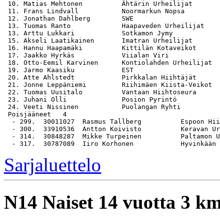
 10. Matias Mehtonen          Ähtärin Urheilijat       
 11. Frans Lindvall           Noormarkun Nopsa         
 12. Jonathan Dahlberg        SWE                      
 13. Tuomas Ranto             Haapaveden Urheilijat    
 13. Arttu Lukkari            Sotkamon Jymy            
 15. Akseli Laatikainen       Imatran Urheilijat       
 16. Hannu Haapamäki          Kittilän Kotaveikot      
 17. Jaakko Hyrkäs            Viialan Viri             
 18. Otto-Eemil Karvinen      Kontiolahden Urheilijat  
 19. Jarmo Kaasiku            EST                      
 20. Atte Ahlstedt            Pirkkalan Hiihtäjät      
 21. Jonne Leppäniemi         Riihimäen Kiista-Veikot  
 22. Tuomas Uusitalo          Vantaan Hiihtoseura      
 23. Juhani Olli              Posion Pyrintö           
 24. Veeti Nissinen           Puolangan Ryhti          
 Poisjääneet   4

  - 299.  30011027  Rasmus Tallberg          Espoon Hii
  - 300.  33910536  Antton Koivisto          Keravan Ur
  - 314.  30848287  Mikke Turpeinen          Paltamon U
Sarjaluettelo
N14
Naiset 14 vuotta 3 k