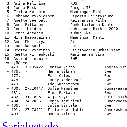
  3. Arina Kalinina           RUS                      
  4. Jonna Rask               Pargas IF                
  5. Emilia Kulhelm           Maaningan Mahti          
  6. Johanna Pykalainen       Liperin Hiihtoseura      
  7. Anette Veerpalu          Reisjärven Pilke         
  8. Anne Pitkanen            Punkalaitumen Kunto      
  9. Jenni Hilden             Huhtasuon Hiihto 2000    
 10. Jenni Ahtonen            Kuhmo-Ski                
 11. Mira Haapalainen         Maaningan Mahti          
 12. Anna Mkhitaryan          Arm                      
 13. Jaanika Kopli            Est                      
 14. Reetta Hyvarinen         Riistaveden Urheilijat   
 15. Reetta Pirneskoski       Karihaaran Visa          
 16. Astrid Lindmark          SWE                      
 Poisjääneet  12

  - 473.  32135422  Janina Virta             Inarin Yri
  - 476.  -         Hanna Vikman             Swe

  - 477.  -         Fern Cates               Gbr

  - 478.  -         Fanny Andersson          Swe

  - 479.  -         Ida Sundstroem           Swe

  - 480.  27510447  Sofia Manninen           Ounasvaara
  - 481.  -         Emma Pakkala             Swe

  - 482.  31018061  Aija Soyrinki            Oulun Hiih
  - 484.  24620961  Jonna Kariniemi          Ounasvaara
  - 486.  -         Julia Virtala            Swe

  - 491.  27478521  Titta Kuorelahti         Äänekosken
Sarjaluettelo