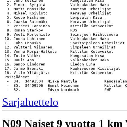
  1. Juho Keskinen            Kangasalan Kisa          
  2. Elmeri Syrjälä           Valkeakosken Haka        
  3. Matti Mansikka           Imatran Urheilijat       
  4. Mikael Koivisto          Keravan Urheilijat       
  5. Roope Niskanen           Lempäälän Kisa           
  6. Jaakko Salomäki          Keravan Urheilijat       
  7. Verneri Tanninen         Kittilän Kotaveikot      
  8. Roman Starkov            RUS                      
  9. Veeti Kortehisto         Seinäjoen Hiihtoseura    
 10. Joona Lahtinen           Valkeakosken Haka        
 11. Juho Enbuska             Savitaipaleen Urheilijat 
 12. Valtteri Viinanen        Simpeleen Urheilijat     
 13. Vennu Korpi-Halkola      Kittilän Kotaveikot      
 14. Totte Välkki             Kangasalan Kisa          
 15. Rauli Aho                Valkeakosken Haka        
 16. Sampo Lindgren           Liedon Luja              
 17. Jarmo Eromäki            Haukivuoren Kisailijat   
 18. Ville Ylläsjärvi         Kittilän Kotaveikot      
 Poisjääneet   3

  -  34.  34491504  Miska Mäntylä            Kangasalan
  -  35.  34409596  Eemil Heinonen           Kittilän K
Sarjaluettelo
N09
Naiset 9 vuotta 1 km