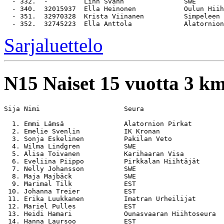
  - 332.  -         Linn Svahn               SWE

  - 340.  32015937  Ella Heinonen            Oulun Hiih
  - 351.  32970328  Krista Viinanen          Simpeleen 
Sarjaluettelo
N15
Naiset 15 vuotta 3 k
Sija Nimi                     Seura                    
  1. Emmi Lämsä               Alatornion Pirkat        
  2. Emelie Svenlin           IK Kronan                
  3. Sonja Eskelinen          Pakilan Veto             
  4. Wilma Lindgren           SWE                      
  5. Alisa Toivanen           Karihaaran Visa          
  6. Eveliina Piippo          Pirkkalan Hiihtäjät      
  7. Nelly Johansson          SWE                      
  8. Maja Majbäck             SWE                      
  9. Marimal Tilk             EST                      
 10. Johanna Treier           EST                      
 11. Erika Luukkanen          Imatran Urheilijat       
 12. Mariel Pulles            EST                      
 13. Heidi Hamari             Ounasvaaran Hiihtoseura  
 14. Hanna Laursoo            EST                      