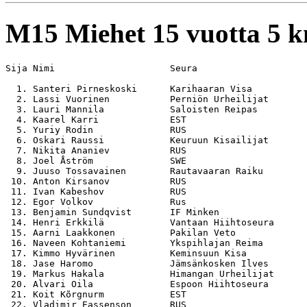
M15
Miehet 15 vuotta 5 
Sija Nimi                     Seura                    
  1. Santeri Pirneskoski      Karihaaran Visa          
  2. Lassi Vuorinen           Perniön Urheilijat       
  3. Lauri Mannila            Saloisten Reipas         
  4. Kaarel Karri             EST                      
  5. Yuriy Rodin              RUS                      
  6. Oskari Raussi            Keuruun Kisailijat       
  7. Nikita Ananiev           RUS                      
  8. Joel Åström              SWE                      
  9. Juuso Tossavainen        Rautavaaran Raiku        
 10. Anton Kirsanov           RUS                      
 11. Ivan Kabeshov            RUS                      
 12. Egor Volkov              Rus                      
 13. Benjamin Sundqvist       IF Minken                
 14. Henri Erkkilä            Vantaan Hiihtoseura      
 15. Aarni Laakkonen          Pakilan Veto             
 16. Naveen Kohtaniemi        Ykspihlajan Reima        
 17. Kimmo Hyvärinen          Keminsuun Kisa           
 18. Jase Haromo              Jämsänkosken Ilves       
 19. Markus Hakala            Himangan Urheilijat      
 20. Alvari Oila              Espoon Hiihtoseura       
 21. Koit Kõrgnurm            EST                      
 22. Vladimir Eassenson       RUS                      