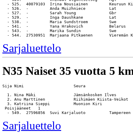
  - 525.  40079103  Irina Nousiainen         Keuruun Ki
  - 526.  -         Anda Muizhniece          Lat

  - 527.  -         Sarah Young              Gbr

  - 529.  -         Inga Daushkane           Lat

  - 538.  -         Maria Sundstroem         Swe

  - 541.  -         Yana Hrakovich           Belarus

  - 543.  -         Marika Sundin            Swe

Sarjaluettelo
N35
Naiset 35 vuotta 5 k
Sija Nimi                     Seura                    
  1. Nina Mäki                Jämsänkosken Ilves       
  2. Anu Marttinen            Riihimäen Kiista-Veikot  
  3. Katriina Sieppi          Muonion Kiri             
 Poisjääneet   1

Sarjaluettelo