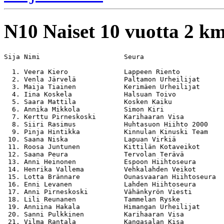
N10
Naiset 10 vuotta 2 k
Sija Nimi                     Seura                    
  1. Veera Kiero              Lappeen Riento           
  2. Venla Järvelä            Paltamon Urheilijat      
  3. Maija Tiainen            Kerimäen Urheilijat      
  4. Iina Koskela             Halsuan Toivo            
  5. Saara Mattila            Kosken Kaiku             
  6. Annika Mikkola           Simon Kiri               
  7. Kerttu Pirneskoski       Karihaaran Visa          
  8. Siiri Rasimus            Huhtasuon Hiihto 2000    
  9. Pinja Hintikka           Kinnulan Kinuski Team    
 10. Saana Niska              Lapuan Virkiä            
 11. Roosa Juntunen           Kittilän Kotaveikot      
 12. Saana Peura              Tervolan Terävä          
 13. Anni Heinonen            Espoon Hiihtoseura       
 14. Henrika Vallema          Vehkalahden Veikot       
 15. Lotta Brännare           Ounasvaaran Hiihtoseura  
 16. Enni Levanen             Lahden Hiihtoseura       
 17. Anni Pirneskoski         Vähänkyrön Viesti        
 18. Lili Reunanen            Tammelan Ryske           
 19. Anniina Hakala           Himangan Urheilijat      
 20. Sanni Pulkkinen          Karihaaran Visa          
 21. Vilma Rantala            Kangasalan Kisa          