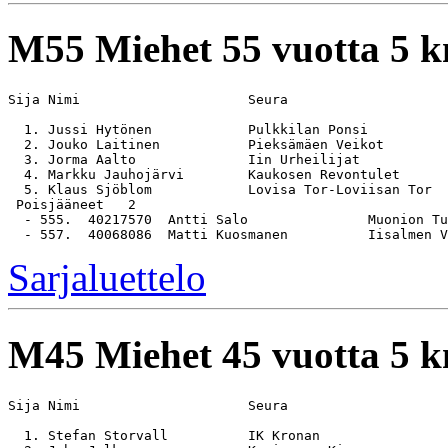
M55
Miehet 55 vuotta 5 
Sija Nimi                     Seura                    
  1. Jussi Hytönen            Pulkkilan Ponsi          
  2. Jouko Laitinen           Pieksämäen Veikot        
  3. Jorma Aalto              Iin Urheilijat           
  4. Markku Jauhojärvi        Kaukosen Revontulet      
  5. Klaus Sjöblom            Lovisa Tor-Loviisan Tor  
 Poisjääneet   2

  - 555.  40217570  Antti Salo               Muonion Tu
Sarjaluettelo
M45
Miehet 45 vuotta 5 
Sija Nimi                     Seura                    
  1. Stefan Storvall          IK Kronan                