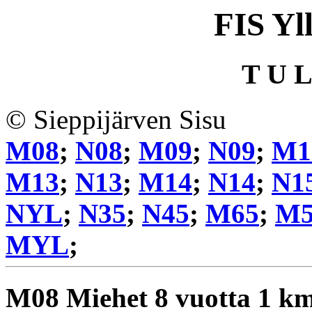
FIS Yl
T U L
© Sieppijärven Sisu
M08
;
N08
;
M09
;
N09
;
M1
M13
;
N13
;
M14
;
N14
;
N1
NYL
;
N35
;
N45
;
M65
;
M5
MYL
;
M08
Miehet 8 vuotta 1 k