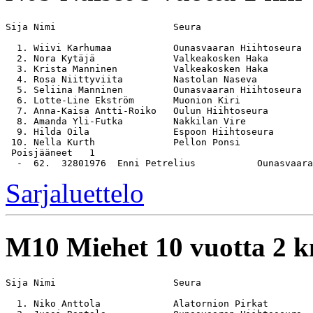
Sija Nimi                     Seura                    
  1. Wiivi Karhumaa           Ounasvaaran Hiihtoseura  
  2. Nora Kytäjä              Valkeakosken Haka        
  3. Krista Manninen          Valkeakosken Haka        
  4. Rosa Niittyviita         Nastolan Naseva          
  5. Seliina Manninen         Ounasvaaran Hiihtoseura  
  6. Lotte-Line Ekström       Muonion Kiri             
  7. Anna-Kaisa Antti-Roiko   Oulun Hiihtoseura        
  8. Amanda Yli-Futka         Nakkilan Vire            
  9. Hilda Oila               Espoon Hiihtoseura       
 10. Nella Kurth              Pellon Ponsi             
 Poisjääneet   1

Sarjaluettelo
M10
Miehet 10 vuotta 2 
Sija Nimi                     Seura                    
  1. Niko Anttola             Alatornion Pirkat        