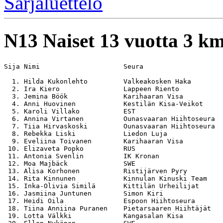
Sarjaluettelo
N13
Naiset 13 vuotta 3 k
Sija Nimi                     Seura                    
  1. Hilda Kukonlehto         Valkeakosken Haka        
  2. Ira Kiero                Lappeen Riento           
  3. Jemina Böök              Karihaaran Visa          
  4. Anni Huovinen            Kestilän Kisa-Veikot     
  5. Karoli Villako           EST                      
  6. Annina Virtanen          Ounasvaaran Hiihtoseura  
  7. Tiia Hirvaskoski         Ounasvaaran Hiihtoseura  
  8. Rebekka Liski            Liedon Luja              
  9. Eveliina Toivanen        Karihaaran Visa          
 10. Elizaveta Popko          RUS                      
 11. Antonia Svenlin          IK Kronan                
 12. Moa Majbäck              SWE                      
 13. Alisa Korhonen           Ristijärven Pyry         
 14. Rita Kinnunen            Kinnulan Kinuski Team    
 15. Inka-Olivia Similä       Kittilän Urheilijat      
 16. Jasmiina Juntunen        Simon Kiri               
 17. Heidi Oila               Espoon Hiihtoseura       
 18. Tiina Anniina Puranen    Pietarsaaren Hiihtäjät   
 19. Lotta Välkki             Kangasalan Kisa          