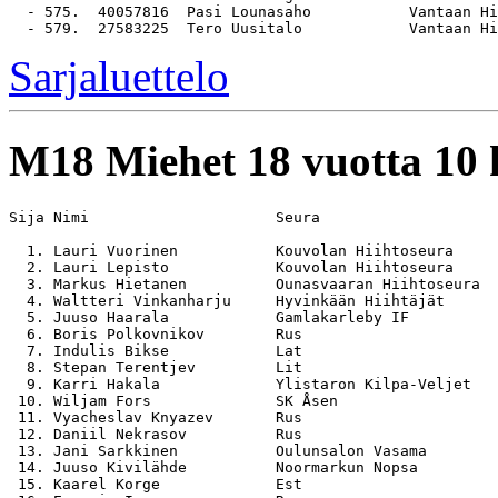
  - 575.  40057816  Pasi Lounasaho           Vantaan Hi
Sarjaluettelo
M18
Miehet 18 vuotta 10
Sija Nimi                     Seura                    
  1. Lauri Vuorinen           Kouvolan Hiihtoseura     
  2. Lauri Lepisto            Kouvolan Hiihtoseura     
  3. Markus Hietanen          Ounasvaaran Hiihtoseura  
  4. Waltteri Vinkanharju     Hyvinkään Hiihtäjät      
  5. Juuso Haarala            Gamlakarleby IF          
  6. Boris Polkovnikov        Rus                      
  7. Indulis Bikse            Lat                      
  8. Stepan Terentjev         Lit                      
  9. Karri Hakala             Ylistaron Kilpa-Veljet   
 10. Wiljam Fors              SK Åsen                  
 11. Vyacheslav Knyazev       Rus                      
 12. Daniil Nekrasov          Rus                      
 13. Jani Sarkkinen           Oulunsalon Vasama        
 14. Juuso Kivilähde          Noormarkun Nopsa         
 15. Kaarel Korge             Est                      