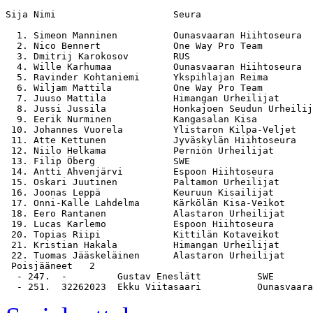
Sija Nimi                     Seura                    
  1. Simeon Manninen          Ounasvaaran Hiihtoseura  
  2. Nico Bennert             One Way Pro Team         
  3. Dmitrij Karokosov        RUS                      
  4. Wille Karhumaa           Ounasvaaran Hiihtoseura  
  5. Ravinder Kohtaniemi      Ykspihlajan Reima        
  6. Wiljam Mattila           One Way Pro Team         
  7. Juuso Mattila            Himangan Urheilijat      
  8. Jussi Jussila            Honkajoen Seudun Urheilij
  9. Eerik Nurminen           Kangasalan Kisa          
 10. Johannes Vuorela         Ylistaron Kilpa-Veljet   
 11. Atte Kettunen            Jyväskylän Hiihtoseura   
 12. Niilo Helkama            Perniön Urheilijat       
 13. Filip Öberg              SWE                      
 14. Antti Ahvenjärvi         Espoon Hiihtoseura       
 15. Oskari Juutinen          Paltamon Urheilijat      
 16. Joonas Leppä             Keuruun Kisailijat       
 17. Onni-Kalle Lahdelma      Kärkölän Kisa-Veikot     
 18. Eero Rantanen            Alastaron Urheilijat     
 19. Lucas Karlemo            Espoon Hiihtoseura       
 20. Topias Riipi             Kittilän Kotaveikot      
 21. Kristian Hakala          Himangan Urheilijat      
 22. Tuomas Jääskeläinen      Alastaron Urheilijat     
 Poisjääneet   2

  - 247.  -         Gustav Eneslätt          SWE
