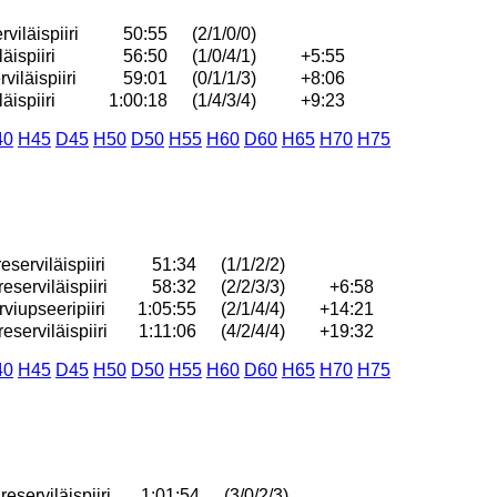
viläispiiri
50:55
(2/1/0/0)
äispiiri
56:50
(1/0/4/1)
+5:55
iläispiiri
59:01
(0/1/1/3)
+8:06
äispiiri
1:00:18
(1/4/3/4)
+9:23
40
H45
D45
H50
D50
H55
H60
D60
H65
H70
H75
serviläispiiri
51:34
(1/1/2/2)
serviläispiiri
58:32
(2/2/3/3)
+6:58
iupseeripiiri
1:05:55
(2/1/4/4)
+14:21
serviläispiiri
1:11:06
(4/2/4/4)
+19:32
40
H45
D45
H50
D50
H55
H60
D60
H65
H70
H75
serviläispiiri
1:01:54
(3/0/2/3)