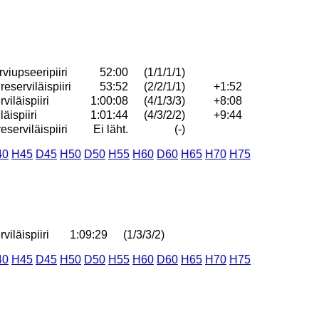
iupseeripiiri
52:00
(1/1/1/1)
serviläispiiri
53:52
(2/2/1/1)
+1:52
iläispiiri
1:00:08
(4/1/3/3)
+8:08
äispiiri
1:01:44
(4/3/2/2)
+9:44
serviläispiiri
Ei läht.
(-)
40
H45
D45
H50
D50
H55
H60
D60
H65
H70
H75
iläispiiri
1:09:29
(1/3/3/2)
40
H45
D45
H50
D50
H55
H60
D60
H65
H70
H75