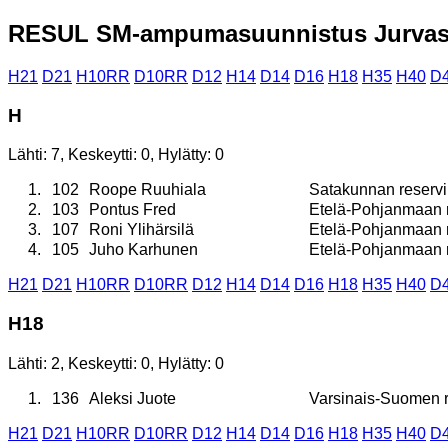
RESUL SM-ampumasuunnistus Jurvass
H21
D21
H10RR
D10RR
D12
H14
D14
D16
H18
H35
H40
D
H
Lähti: 7, Keskeytti: 0, Hylätty: 0
1.
102
Roope Ruuhiala
Satakunnan reservil
2.
103
Pontus Fred
Etelä-Pohjanmaan re
3.
107
Roni Ylihärsilä
Etelä-Pohjanmaan re
4.
105
Juho Karhunen
Etelä-Pohjanmaan re
H21
D21
H10RR
D10RR
D12
H14
D14
D16
H18
H35
H40
D
H18
Lähti: 2, Keskeytti: 0, Hylätty: 0
1.
136
Aleksi Juote
Varsinais-Suomen re
H21
D21
H10RR
D10RR
D12
H14
D14
D16
H18
H35
H40
D