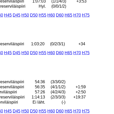
serviläispiiri
1:07:03
(1/1/4/3)
+3:53
serviläispiiri
Hyl.
(0/0/1/2)
40
H45
D45
H50
D50
H55
H60
D60
H65
H70
H75
serviläispiiri
1:03:20
(0/2/3/1)
+34
40
H45
D45
H50
D50
H55
H60
D60
H65
H70
H75
serviläispiiri
54:36
(3/3/0/2)
serviläispiiri
56:35
(4/1/1/2)
+1:59
iläispiiri
57:26
(4/2/4/3)
+2:50
serviläispiiri
1:14:13
(2/3/3/3)
+19:37
viläispiiri
Ei läht.
(-)
40
H45
D45
H50
D50
H55
H60
D60
H65
H70
H75