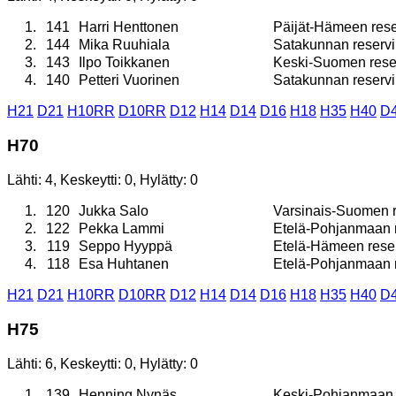
1.
141
Harri Henttonen
Päijät-Hämeen reser
2.
144
Mika Ruuhiala
Satakunnan reservil
3.
143
Ilpo Toikkanen
Keski-Suomen reserv
4.
140
Petteri Vuorinen
Satakunnan reservil
H21
D21
H10RR
D10RR
D12
H14
D14
D16
H18
H35
H40
D
H70
Lähti: 4, Keskeytti: 0, Hylätty: 0
1.
120
Jukka Salo
Varsinais-Suomen re
2.
122
Pekka Lammi
Etelä-Pohjanmaan re
3.
119
Seppo Hyyppä
Etelä-Hämeen reserv
4.
118
Esa Huhtanen
Etelä-Pohjanmaan re
H21
D21
H10RR
D10RR
D12
H14
D14
D16
H18
H35
H40
D
H75
Lähti: 6, Keskeytti: 0, Hylätty: 0
1.
139
Henning Nynäs
Keski-Pohjanmaan re