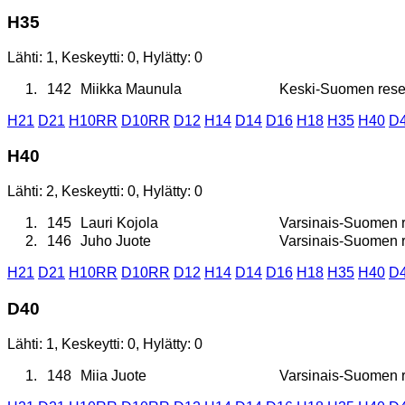
H35
Lähti: 1, Keskeytti: 0, Hylätty: 0
1.
142
Miikka Maunula
Keski-Suomen reserv
H21
D21
H10RR
D10RR
D12
H14
D14
D16
H18
H35
H40
D
H40
Lähti: 2, Keskeytti: 0, Hylätty: 0
1.
145
Lauri Kojola
Varsinais-Suomen re
2.
146
Juho Juote
Varsinais-Suomen re
H21
D21
H10RR
D10RR
D12
H14
D14
D16
H18
H35
H40
D
D40
Lähti: 1, Keskeytti: 0, Hylätty: 0
1.
148
Miia Juote
Varsinais-Suomen re