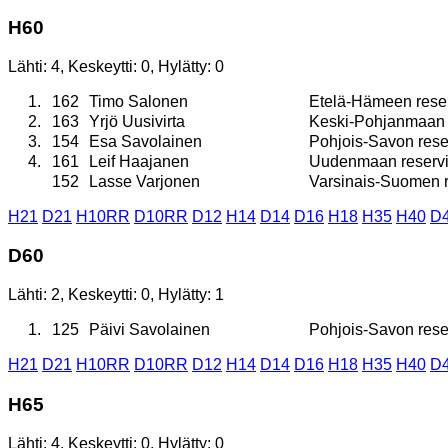
H60
Lähti: 4, Keskeytti: 0, Hylätty: 0
1.
162
Timo Salonen
Etelä-Hämeen reserv
2.
163
Yrjö Uusivirta
Keski-Pohjanmaan re
3.
154
Esa Savolainen
Pohjois-Savon reserv
4.
161
Leif Haajanen
Uudenmaan reservil
152
Lasse Varjonen
Varsinais-Suomen re
H21
D21
H10RR
D10RR
D12
H14
D14
D16
H18
H35
H40
D
D60
Lähti: 2, Keskeytti: 0, Hylätty: 1
1.
125
Päivi Savolainen
Pohjois-Savon reserv
H21
D21
H10RR
D10RR
D12
H14
D14
D16
H18
H35
H40
D
H65
Lähti: 4, Keskeytti: 0, Hylätty: 0