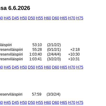
a 6.6.2026
40
H45
D45
H50
D50
H55
H60
D60
H65
H70
H75
äispiiri
53:10
(2/1/2/2)
serviläispiiri
55:28
(0/1/2/1)
+2:18
serviläispiiri
1:03:40
(2/4/4/4)
+10:30
serviläispiiri
1:03:41
(3/2/2/3)
+10:31
40
H45
D45
H50
D50
H55
H60
D60
H65
H70
H75
serviläispiiri
57:59
(3/3/2/4)
40
H45
D45
H50
D50
H55
H60
D60
H65
H70
H75