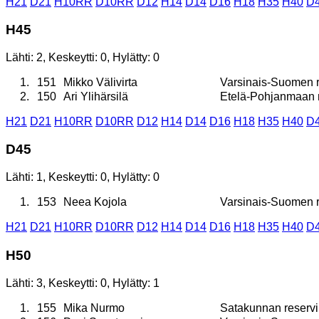
H21
D21
H10RR
D10RR
D12
H14
D14
D16
H18
H35
H40
D
H45
Lähti: 2, Keskeytti: 0, Hylätty: 0
1.
151
Mikko Välivirta
Varsinais-Suomen re
2.
150
Ari Ylihärsilä
Etelä-Pohjanmaan re
H21
D21
H10RR
D10RR
D12
H14
D14
D16
H18
H35
H40
D
D45
Lähti: 1, Keskeytti: 0, Hylätty: 0
1.
153
Neea Kojola
Varsinais-Suomen re
H21
D21
H10RR
D10RR
D12
H14
D14
D16
H18
H35
H40
D
H50
Lähti: 3, Keskeytti: 0, Hylätty: 1
1.
155
Mika Nurmo
Satakunnan reservil