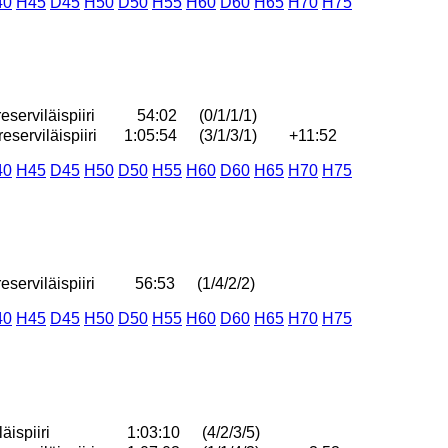
40
H45
D45
H50
D50
H55
H60
D60
H65
H70
H75
serviläispiiri
54:02
(0/1/1/1)
serviläispiiri
1:05:54
(3/1/3/1)
+11:52
40
H45
D45
H50
D50
H55
H60
D60
H65
H70
H75
serviläispiiri
56:53
(1/4/2/2)
40
H45
D45
H50
D50
H55
H60
D60
H65
H70
H75
äispiiri
1:03:10
(4/2/3/5)