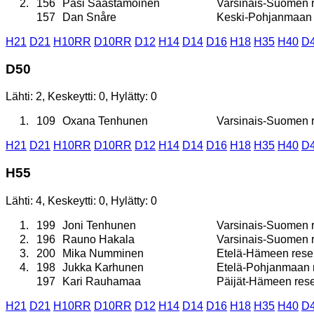
2.
156
Pasi Saastamoinen
Varsinais-Suomen re
157
Dan Snåre
Keski-Pohjanmaan re
H21
D21
H10RR
D10RR
D12
H14
D14
D16
H18
H35
H40
D
D50
Lähti: 2, Keskeytti: 0, Hylätty: 0
1.
109
Oxana Tenhunen
Varsinais-Suomen re
H21
D21
H10RR
D10RR
D12
H14
D14
D16
H18
H35
H40
D
H55
Lähti: 4, Keskeytti: 0, Hylätty: 0
1.
199
Joni Tenhunen
Varsinais-Suomen re
2.
196
Rauno Hakala
Varsinais-Suomen re
3.
200
Mika Numminen
Etelä-Hämeen reserv
4.
198
Jukka Karhunen
Etelä-Pohjanmaan re
197
Kari Rauhamaa
Päijät-Hämeen reser
H21
D21
H10RR
D10RR
D12
H14
D14
D16
H18
H35
H40
D