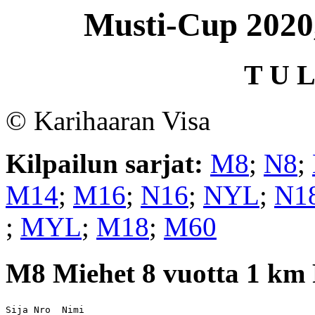
Musti-Cup 2020,
T U L
© Karihaaran Visa
Kilpailun sarjat:
M8
;
N8
;
M14
;
M16
;
N16
;
NYL
;
N1
;
MYL
;
M18
;
M60
M8
Miehet 8 vuotta 1 km
Sija Nro  Nimi                                         