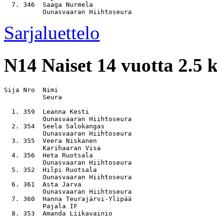
  7. 346  Saaga Nurmela                                
Sarjaluettelo
N14
Naiset 14 vuotta 2.5 
Sija Nro  Nimi                                         
          Seura

  1. 359  Leanna Kesti                                 
          Ounasvaaran Hiihtoseura

  2. 354  Seela Salokangas                             
          Ounasvaaran Hiihtoseura

  3. 355  Veera Niskanen                               
          Karihaaran Visa

  4. 356  Heta Ruotsala                                
          Ounasvaaran Hiihtoseura

  5. 352  Hilpi Ruotsala                               
          Ounasvaaran Hiihtoseura

  6. 361  Asta Jarva                                   
          Ounasvaaran Hiihtoseura

  7. 360  Hanna Teurajärvi-Ylipää                      
          Pajala IF

  8. 353  Amanda Liikavainio                           