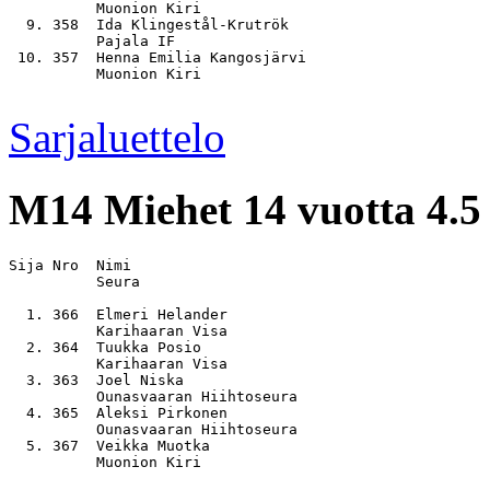
          Muonion Kiri

  9. 358  Ida Klingestål-Krutrök                       
          Pajala IF

 10. 357  Henna Emilia Kangosjärvi                     
          Muonion Kiri

Sarjaluettelo
M14
Miehet 14 vuotta 4.5
Sija Nro  Nimi                                         
          Seura

  1. 366  Elmeri Helander                              
          Karihaaran Visa

  2. 364  Tuukka Posio                                 
          Karihaaran Visa

  3. 363  Joel Niska                                   
          Ounasvaaran Hiihtoseura

  4. 365  Aleksi Pirkonen                              
          Ounasvaaran Hiihtoseura

  5. 367  Veikka Muotka                                
          Muonion Kiri
