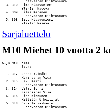
          Ounasvaaran Hiihtoseura

  3. 310  Elma Klaavuniemi                             
          Yli-Iin Naseva

  4. 309  Hilma Keränen                                
          Ounasvaaran Hiihtoseura

  5. 308  Iisa Klaavuniemi                             
Sarjaluettelo
M10
Miehet 10 vuotta 2 
Sija Nro  Nimi                                         
          Seura

  1. 317  Joona Ylimäki                                
          Karihaaran Visa

  2. 315  Osku Kesti                                   
          Ounasvaaran Hiihtoseura

  3. 314  Viljo Sorri                                  
          Karihaaran Visa

  4. 316  Eino Kinnunen                                
          Kittilän Urheilijat

  5. 318  Oiva Tervaskanto                             