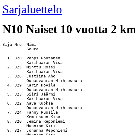
Sarjaluettelo
N10
Naiset 10 vuotta 2 k
Sija Nro  Nimi                                         
          Seura

  1. 328  Peppi Poutanen                               
          Karihaaran Visa

  2. 325  Minttu Rossi                                 
          Karihaaran Visa

  3. 326  Justiina Aho                                 
          Ounasvaaran Hiihtoseura

  4. 329  Karin Hovila                                 
          Ounasvaaran Hiihtoseura

  5. 323  Siiri Jäärni                                 
          Karihaaran Visa

  6. 322  Aava Kuoksa                                  
          Ounasvaaran Hiihtoseura

  7. 324  Fanny Pussila                                
          Keminsuun Kisa

  8. 320  Jemina Reponiemi                             
          Muonion Kiri

  9. 327  Johanna Reponiemi                            
          Muonion Kiri
