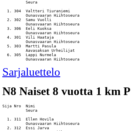
          Seura

  1. 304  Valtteri Tiuraniemi                          
          Ounasvaaran Hiihtoseura

  2. 302  Samu Vuolli                                  
          Ounasvaaran Hiihtoseura

  3. 306  Eeli Kuoksa                                  
          Ounasvaaran Hiihtoseura

  4. 301  Vili Haataja                                 
          Ounasvaaran Hiihtoseura

  5. 303  Martti Pasula                                
          Aavasaksan Urheilijat

  6. 305  Lappi Nurmela                                
Sarjaluettelo
N8
Naiset 8 vuotta 1 km P
Sija Nro  Nimi                                         
          Seura

  1. 311  Ellen Hovila                                 
          Ounasvaaran Hiihtoseura

  2. 312  Essi Jarva                                   