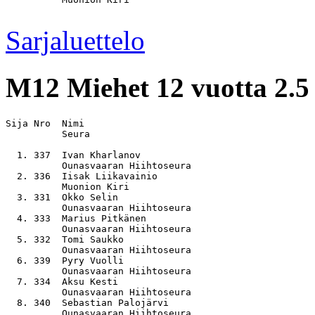
Sarjaluettelo
M12
Miehet 12 vuotta 2.5
Sija Nro  Nimi                                         
          Seura

  1. 337  Ivan Kharlanov                               
          Ounasvaaran Hiihtoseura

  2. 336  Iisak Liikavainio                            
          Muonion Kiri

  3. 331  Okko Selin                                   
          Ounasvaaran Hiihtoseura

  4. 333  Marius Pitkänen                              
          Ounasvaaran Hiihtoseura

  5. 332  Tomi Saukko                                  
          Ounasvaaran Hiihtoseura

  6. 339  Pyry Vuolli                                  
          Ounasvaaran Hiihtoseura

  7. 334  Aksu Kesti                                   
          Ounasvaaran Hiihtoseura

  8. 340  Sebastian Palojärvi                          
          Ounasvaaran Hiihtoseura
