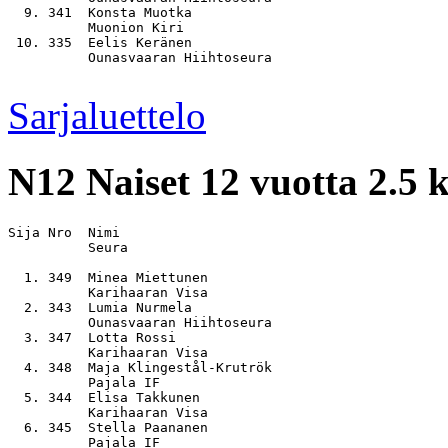
  9. 341  Konsta Muotka                                
          Muonion Kiri

 10. 335  Eelis Keränen                                
          Ounasvaaran Hiihtoseura

Sarjaluettelo
N12
Naiset 12 vuotta 2.5 
Sija Nro  Nimi                                         
          Seura

  1. 349  Minea Miettunen                              
          Karihaaran Visa

  2. 343  Lumia Nurmela                                
          Ounasvaaran Hiihtoseura

  3. 347  Lotta Rossi                                  
          Karihaaran Visa

  4. 348  Maja Klingestål-Krutrök                      
          Pajala IF

  5. 344  Elisa Takkunen                               
          Karihaaran Visa

  6. 345  Stella Paananen                              
          Pajala IF
