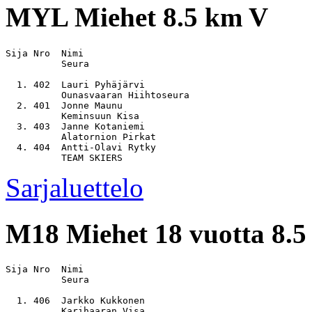
MYL
Miehet 8.5 km V
Sija Nro  Nimi                                         
          Seura

  1. 402  Lauri Pyhäjärvi                              
          Ounasvaaran Hiihtoseura

  2. 401  Jonne Maunu                                  
          Keminsuun Kisa

  3. 403  Janne Kotaniemi                              
          Alatornion Pirkat

  4. 404  Antti-Olavi Rytky                            
Sarjaluettelo
M18
Miehet 18 vuotta 8.
Sija Nro  Nimi                                         
          Seura

  1. 406  Jarkko Kukkonen                              
          Karihaaran Visa
