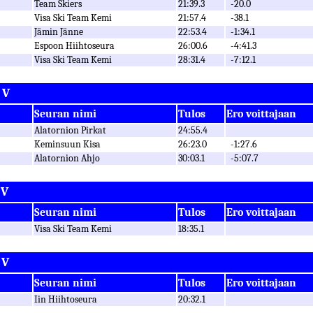
Team Skiers
21:39.3
-20.0
Visa Ski Team Kemi
21:57.4
-38.1
Jämin Jänne
22:53.4
-1:34.1
Espoon Hiihtoseura
26:00.6
-4:41.3
Visa Ski Team Kemi
28:31.4
-7:12.1
 V
Seuran nimi
Tulos
Ero voittajaan
Alatornion Pirkat
24:55.4
Keminsuun Kisa
26:23.0
-1:27.6
Alatornion Ahjo
30:03.1
-5:07.7
 V
Seuran nimi
Tulos
Ero voittajaan
Visa Ski Team Kemi
18:35.1
 V
Seuran nimi
Tulos
Ero voittajaan
Iin Hiihtoseura
20:32.1