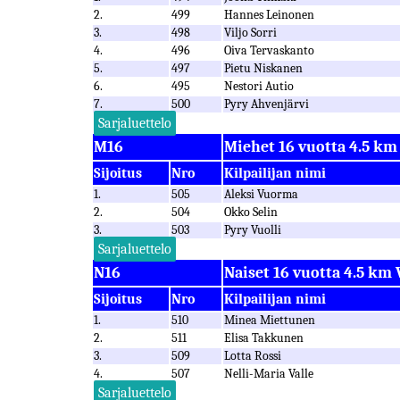
2.
499
Hannes Leinonen
3.
498
Viljo Sorri
4.
496
Oiva Tervaskanto
5.
497
Pietu Niskanen
6.
495
Nestori Autio
7.
500
Pyry Ahvenjärvi
Sarjaluettelo
M16
Miehet 16 vuotta 4.5 km
Sijoitus
Nro
Kilpailijan nimi
1.
505
Aleksi Vuorma
2.
504
Okko Selin
3.
503
Pyry Vuolli
Sarjaluettelo
N16
Naiset 16 vuotta 4.5 km 
Sijoitus
Nro
Kilpailijan nimi
1.
510
Minea Miettunen
2.
511
Elisa Takkunen
3.
509
Lotta Rossi
4.
507
Nelli-Maria Valle
Sarjaluettelo