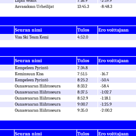
Lapin Veikot
7:16.9
-2:19.9
Aavasaksan Urheilijat
13:45.3
-8:48.3
Seuran nimi
Tulos
Ero voittajaan
Visa Ski Team Kemi
4:52.0
Seuran nimi
Tulos
Ero voittajaan
Kempeleen Pyrintö
7:34.8
Keminsuun Kisa
7:51.5
-16.7
Kempeleen Pyrintö
8:25.2
-50.4
Ounasvaaran Hiihtoseura
8:33.2
-58.4
Ounasvaaran Hiihtoseura
8:37.5
-1:02.7
Ounasvaaran Hiihtoseura
8:52.9
-1:18.1
Ounasvaaran Hiihtoseura
9:00.7
-1:25.9
Ounasvaaran Hiihtoseura
9:35.0
-2:00.2
Seuran nimi
Tulos
Ero voittajaan