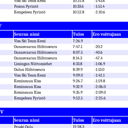
Visa Ski Team Kemi
10:25.8
-1:43.6
Posion Pyrintö
10:33.6
-1:51.4
Kempeleen Pyrintö
10:52.8
-2:10.6
V
Seuran nimi
Tulos
Ero voittajaan
Visa Ski Team Kemi
7:26.9
Ounasvaaran Hiihtoseura
7:47.1
-20.2
Ounasvaaran Hiihtoseura
8:07.5
-40.6
Ounasvaaran Hiihtoseura
8:14.3
-47.4
Limingan Niittomiehet
8:33.8
-1:06.9
Oulun Hiihtoseura
8:39.9
-1:13.0
Visa Ski Team Kemi
9:09.0
-1:42.1
Keminsuun Kisa
9:26.7
-1:59.8
Keminsuun Kisa
9:32.9
-2:06.0
Keminsuun Kisa
9:35.9
-2:09.0
Kempeleen Pyrintö
9:52.5
-2:25.6
 V
Seuran nimi
Tulos
Ero voittajaan
Proski Oulu
12:28.3