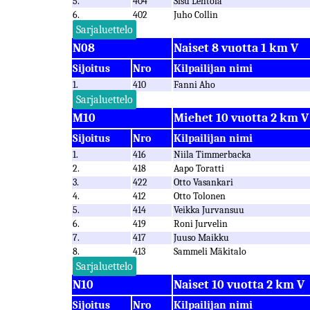
5.
404
Sisu Lehtola
6.
402
Juho Collin
Sarjaluettelo
N08
Naiset 8 vuotta 1 km V
Sijoitus
Nro
Kilpailijan nimi
1.
410
Fanni Aho
Sarjaluettelo
M10
Miehet 10 vuotta 2 km V
Sijoitus
Nro
Kilpailijan nimi
1.
416
Niila Timmerbacka
2.
418
Aapo Toratti
3.
422
Otto Vasankari
4.
412
Otto Tolonen
5.
414
Veikka Jurvansuu
6.
419
Roni Jurvelin
7.
417
Juuso Maikku
8.
413
Sammeli Mäkitalo
Sarjaluettelo
N10
Naiset 10 vuotta 2 km V
Sijoitus
Nro
Kilpailijan nimi