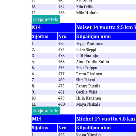
12.
464
Elsi Sorri
13.
452
Ella Ollila
14.
456
Mila Niskala
Sarjaluettelo
N14
Naiset 14 vuotta 2.5 km 
Sijoitus
Nro
Kilpailijan nimi
1.
483
Peppi Poutanen
2.
476
Eden Sieppi
3.
478
Lilli Haataja
4.
468
Aino-Tuulia Kallio
5.
475
Eevi Tulppo
6.
477
Reeta Räsänen
7.
469
Siiri Jäärni
8.
473
Fanny Pussila
9.
481
Cecilia Vähä
10.
479
Hilla Keränen
11.
480
Maya Niskala
Sarjaluettelo
M14
Miehet 14 vuotta 4.5 km
Sijoitus
Nro
Kilpailijan nimi
1.
494
Joona Ylimäki