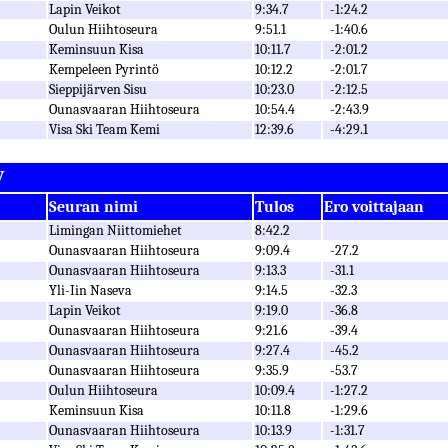
Lapin Veikot
9:34.7
-1:24.2
Oulun Hiihtoseura
9:51.1
-1:40.6
Keminsuun Kisa
10:11.7
-2:01.2
Kempeleen Pyrintö
10:12.2
-2:01.7
Sieppijärven Sisu
10:23.0
-2:12.5
Ounasvaaran Hiihtoseura
10:54.4
-2:43.9
Visa Ski Team Kemi
12:39.6
-4:29.1
V
Seuran nimi
Tulos
Ero voittajaan
Limingan Niittomiehet
8:42.2
Ounasvaaran Hiihtoseura
9:09.4
-27.2
Ounasvaaran Hiihtoseura
9:13.3
-31.1
Yli-Iin Naseva
9:14.5
-32.3
Lapin Veikot
9:19.0
-36.8
Ounasvaaran Hiihtoseura
9:21.6
-39.4
Ounasvaaran Hiihtoseura
9:27.4
-45.2
Ounasvaaran Hiihtoseura
9:35.9
-53.7
Oulun Hiihtoseura
10:09.4
-1:27.2
Keminsuun Kisa
10:11.8
-1:29.6
Ounasvaaran Hiihtoseura
10:13.9
-1:31.7