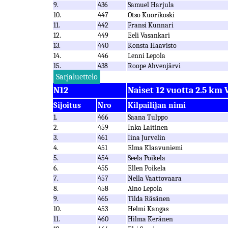
9.
436
Samuel Harjula
10.
447
Otso Kuorikoski
11.
442
Fransi Kunnari
12.
449
Eeli Vasankari
13.
440
Konsta Haavisto
14.
446
Lenni Lepola
15.
438
Roope Ahvenjärvi
Sarjaluettelo
N12
Naiset 12 vuotta 2.5 km 
Sijoitus
Nro
Kilpailijan nimi
1.
466
Saana Tulppo
2.
459
Inka Laitinen
3.
461
Iina Jurvelin
4.
451
Elma Klaavuniemi
5.
454
Seela Poikela
6.
455
Ellen Poikela
7.
457
Nella Vaattovaara
8.
458
Aino Lepola
9.
465
Tilda Räsänen
10.
453
Helmi Kangas
11.
460
Hilma Keränen