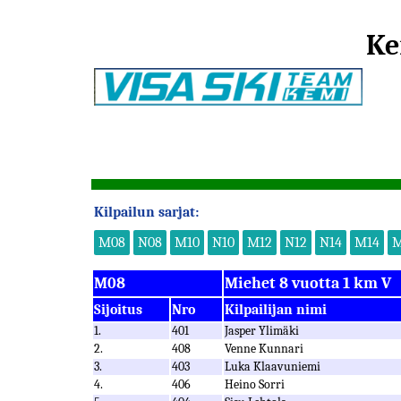
Ke
Kilpailun sarjat:
M08
N08
M10
N10
M12
N12
N14
M14
M
M08
Miehet 8 vuotta 1 km V
Sijoitus
Nro
Kilpailijan nimi
1.
401
Jasper Ylimäki
2.
408
Venne Kunnari
3.
403
Luka Klaavuniemi
4.
406
Heino Sorri