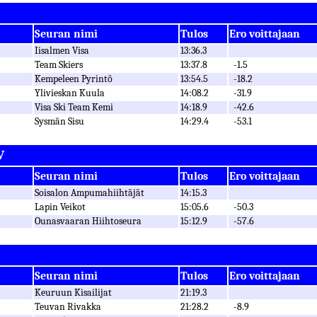
Seuran nimi
Tulos
Ero voittajaan
Iisalmen Visa
13:36.3
Team Skiers
13:37.8
-1.5
Kempeleen Pyrintö
13:54.5
-18.2
Ylivieskan Kuula
14:08.2
-31.9
Visa Ski Team Kemi
14:18.9
-42.6
Sysmän Sisu
14:29.4
-53.1
V
Seuran nimi
Tulos
Ero voittajaan
Soisalon Ampumahiihtäjät
14:15.3
Lapin Veikot
15:05.6
-50.3
Ounasvaaran Hiihtoseura
15:12.9
-57.6
Seuran nimi
Tulos
Ero voittajaan
Keuruun Kisailijat
21:19.3
Teuvan Rivakka
21:28.2
-8.9