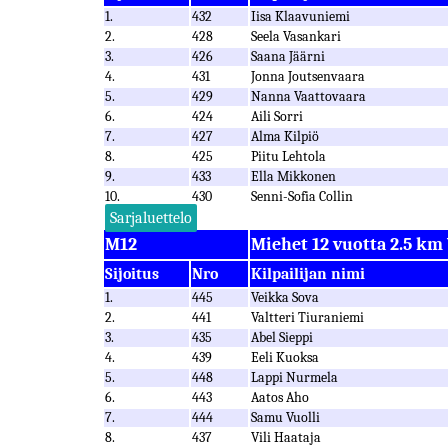
1.
432
Iisa Klaavuniemi
2.
428
Seela Vasankari
3.
426
Saana Jäärni
4.
431
Jonna Joutsenvaara
5.
429
Nanna Vaattovaara
6.
424
Aili Sorri
7.
427
Alma Kilpiö
8.
425
Piitu Lehtola
9.
433
Ella Mikkonen
10.
430
Senni-Sofia Collin
Sarjaluettelo
M12
Miehet 12 vuotta 2.5 km
Sijoitus
Nro
Kilpailijan nimi
1.
445
Veikka Sova
2.
441
Valtteri Tiuraniemi
3.
435
Abel Sieppi
4.
439
Eeli Kuoksa
5.
448
Lappi Nurmela
6.
443
Aatos Aho
7.
444
Samu Vuolli
8.
437
Vili Haataja