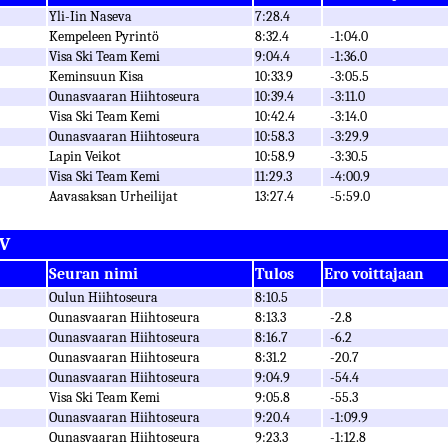
Yli-Iin Naseva
7:28.4
Kempeleen Pyrintö
8:32.4
-1:04.0
Visa Ski Team Kemi
9:04.4
-1:36.0
Keminsuun Kisa
10:33.9
-3:05.5
Ounasvaaran Hiihtoseura
10:39.4
-3:11.0
Visa Ski Team Kemi
10:42.4
-3:14.0
Ounasvaaran Hiihtoseura
10:58.3
-3:29.9
Lapin Veikot
10:58.9
-3:30.5
Visa Ski Team Kemi
11:29.3
-4:00.9
Aavasaksan Urheilijat
13:27.4
-5:59.0
 V
Seuran nimi
Tulos
Ero voittajaan
Oulun Hiihtoseura
8:10.5
Ounasvaaran Hiihtoseura
8:13.3
-2.8
Ounasvaaran Hiihtoseura
8:16.7
-6.2
Ounasvaaran Hiihtoseura
8:31.2
-20.7
Ounasvaaran Hiihtoseura
9:04.9
-54.4
Visa Ski Team Kemi
9:05.8
-55.3
Ounasvaaran Hiihtoseura
9:20.4
-1:09.9
Ounasvaaran Hiihtoseura
9:23.3
-1:12.8