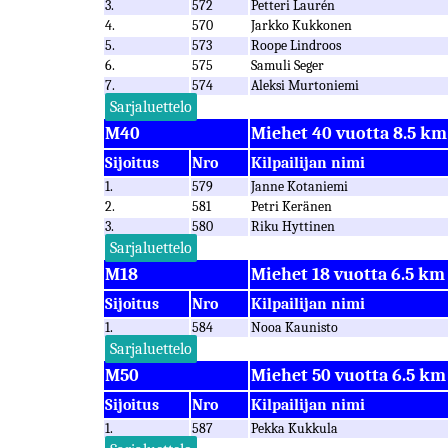
3.
572
Petteri Laurén
4.
570
Jarkko Kukkonen
5.
573
Roope Lindroos
6.
575
Samuli Seger
7.
574
Aleksi Murtoniemi
Sarjaluettelo
M40
Miehet 40 vuotta 8.5 km
Sijoitus
Nro
Kilpailijan nimi
1.
579
Janne Kotaniemi
2.
581
Petri Keränen
3.
580
Riku Hyttinen
Sarjaluettelo
M18
Miehet 18 vuotta 6.5 km
Sijoitus
Nro
Kilpailijan nimi
1.
584
Nooa Kaunisto
Sarjaluettelo
M50
Miehet 50 vuotta 6.5 km
Sijoitus
Nro
Kilpailijan nimi
1.
587
Pekka Kukkula