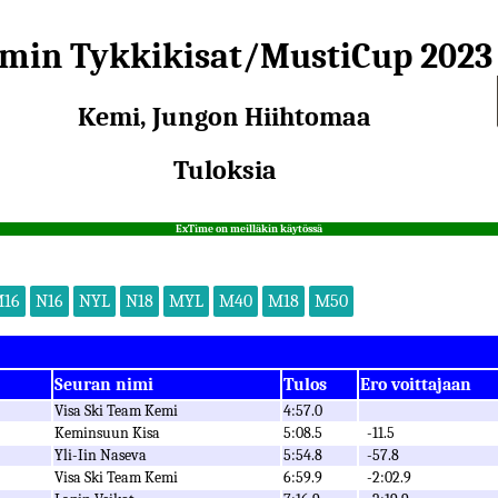
min Tykkikisat/MustiCup 2023
Kemi, Jungon Hiihtomaa
Tuloksia
ExTime on meilläkin käytössä
16
N16
NYL
N18
MYL
M40
M18
M50
Seuran nimi
Tulos
Ero voittajaan
Visa Ski Team Kemi
4:57.0
Keminsuun Kisa
5:08.5
-11.5
Yli-Iin Naseva
5:54.8
-57.8
Visa Ski Team Kemi
6:59.9
-2:02.9