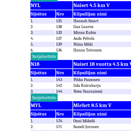
NYL
Naiset 4.5 km V
Sijoitus
Nro
Kilpailijan nimi
1.
535
Hannah Smart
2.
538
Iina Lauren
3.
533
Minna Kubin
4.
537
Aada Peltola
5.
539
Niina Mäki
6.
536
Hanna Toivonen
Sarjaluettelo
N18
Naiset 18 vuotta 4.5 km 
Sijoitus
Nro
Kilpailijan nimi
1.
543
Pihka Paasonen
2.
542
Iida Koivuharju
3.
544
Neea Vaaraniemi
Sarjaluettelo
MYL
Miehet 8.5 km V
Sijoitus
Nro
Kilpailijan nimi
1.
576
Onni Mäkelä
2.
571
Sameli Joronen