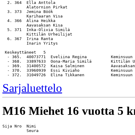
  2. 364  Ella Anttola                                 
          Alatornion Pirkat

  3. 373  Jemina Böök                                  
          Karihaaran Visa

  4. 366  Alina Heikka                                 
          Aavasaksan Kisa

  5. 371  Inka-Olivia Similä                           
          Kittilän Urheilijat

  6. 367  Irina Ranta                                  
          Inarin Yritys

 Keskeyttäneet   5

  - 365.  40073771  Eveliina Regina          Keminsuun 
  - 368.  33897633  Oona-Maria Similä        Kittilän U
  - 369.  31400572  Kaisa Salminen           Aavasaksan
  - 370.  33960939  Essi Kiviaho             Keminsuun 
Sarjaluettelo
M16
Miehet 16 vuotta 5 
Sija Nro  Nimi                                         
          Seura
