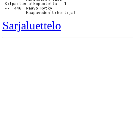
 Kilpailun ulkopuolella   1

 --  446  Paavo Rytky                                  
Sarjaluettelo