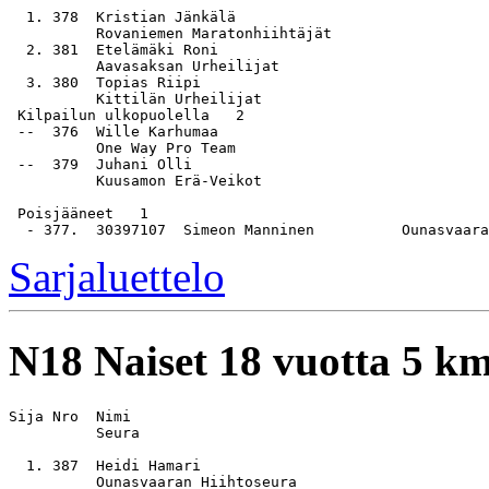
  1. 378  Kristian Jänkälä                             
          Rovaniemen Maratonhiihtäjät

  2. 381  Etelämäki Roni                               
          Aavasaksan Urheilijat

  3. 380  Topias Riipi                                 
          Kittilän Urheilijat

 Kilpailun ulkopuolella   2

 --  376  Wille Karhumaa                               
          One Way Pro Team

 --  379  Juhani Olli                                  
          Kuusamon Erä-Veikot

 Poisjääneet   1

Sarjaluettelo
N18
Naiset 18 vuotta 5 k
Sija Nro  Nimi                                         
          Seura

  1. 387  Heidi Hamari                                 
          Ounasvaaran Hiihtoseura
