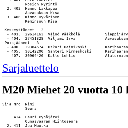
          Posion Pyrintö

  2. 402  Hannu Lakkapää                               
          Aavasaksan Kisa

  3. 406  Kimmo Hyvärinen                              
          Keminsuun Kisa

 Keskeyttäneet   2

  - 403.  29614163  Väinö Pääkkölä           Sieppijärv
  - 404.  27451328  Viljami Irva             Aavasaksan
 Poisjääneet   3

  - 400.  29384574  Oskari Heinikoski        Karihaaran
  - 405.  30142200  Santeri Pirneskoski      Karihaaran
Sarjaluettelo
M20
Miehet 20 vuotta 10
Sija Nro  Nimi                                         
          Seura

  1. 414  Lauri Pyhäjärvi                              
          Ounasvaaran Hiihtoseura

  2. 411  Joa Muotka                                   