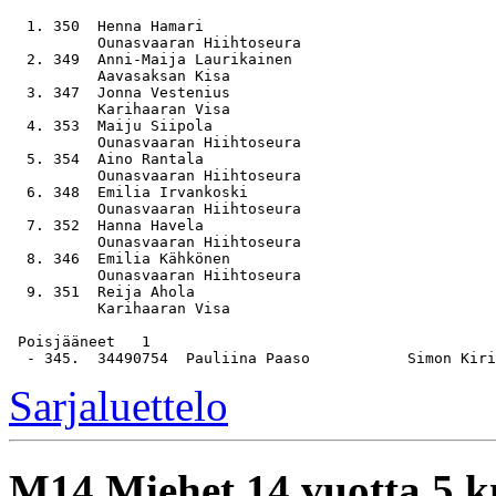
  1. 350  Henna Hamari                                 
          Ounasvaaran Hiihtoseura

  2. 349  Anni-Maija Laurikainen                       
          Aavasaksan Kisa

  3. 347  Jonna Vestenius                              
          Karihaaran Visa

  4. 353  Maiju Siipola                                
          Ounasvaaran Hiihtoseura

  5. 354  Aino Rantala                                 
          Ounasvaaran Hiihtoseura

  6. 348  Emilia Irvankoski                            
          Ounasvaaran Hiihtoseura

  7. 352  Hanna Havela                                 
          Ounasvaaran Hiihtoseura

  8. 346  Emilia Kähkönen                              
          Ounasvaaran Hiihtoseura

  9. 351  Reija Ahola                                  
          Karihaaran Visa

 Poisjääneet   1

Sarjaluettelo
M14
Miehet 14 vuotta 5 