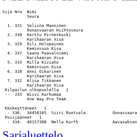
Sija Nro  Nimi                                         
          Seura

  1. 331  Seliina Manninen                             
          Ounasvaaran Hiihtoseura

  2. 330  Kerttu Pirneskoski                           
          Karihaaran Visa

  3. 329  Oili Holopainen                              
          Keminsuun Kisa

  4. 337  Saana Paavalniemi                            
          Karihaaran Visa

  5. 333  Milla Kiviaho                                
          Keminsuun Kisa

  6. 328  Anni Oikarinen                               
          Karihaaran Visa

  7. 332  Alisa Tikkanen                               
          Karihaaran Visa

 Kilpailun ulkopuolella   1

 --  335  Wiivi Karhumaa                               
          One Way Pro Team

 Keskeyttäneet   1

  - 336.  34458165  Siiri Ruotsala           Ounasvaara
 Poisjääneet   1

Sarjaluettelo