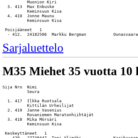
          Muonion Kiri

  3. 413  Max Enbuske                                  
          Keminsuun Kisa

  4. 410  Jonne Maunu                                  
          Keminsuun Kisa

 Poisjääneet   1

Sarjaluettelo
M35
Miehet 35 vuotta 10
Sija Nro  Nimi                                         
          Seura

  1. 417  Ilkka Ruotsala                               
          Kittilän Urheilijat

  2. 419  Janne Vasenius                               
          Rovaniemen Maratonhiihtäjät

  3. 418  Mika Mörsäri                                 
          Keminsuun Kisa

 Keskeyttäneet   1
