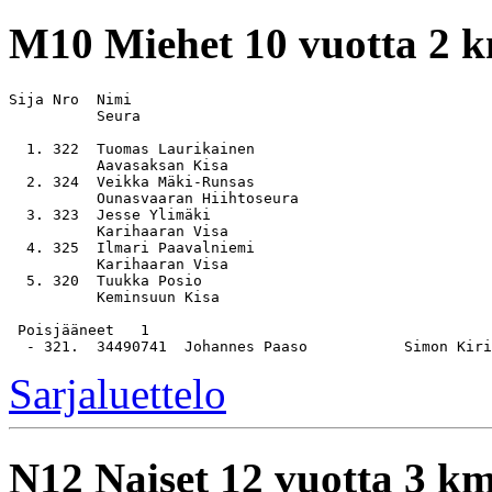
M10
Miehet 10 vuotta 2 
Sija Nro  Nimi                                         
          Seura

  1. 322  Tuomas Laurikainen                           
          Aavasaksan Kisa

  2. 324  Veikka Mäki-Runsas                           
          Ounasvaaran Hiihtoseura

  3. 323  Jesse Ylimäki                                
          Karihaaran Visa

  4. 325  Ilmari Paavalniemi                           
          Karihaaran Visa

  5. 320  Tuukka Posio                                 
          Keminsuun Kisa

 Poisjääneet   1

Sarjaluettelo
N12
Naiset 12 vuotta 3 k