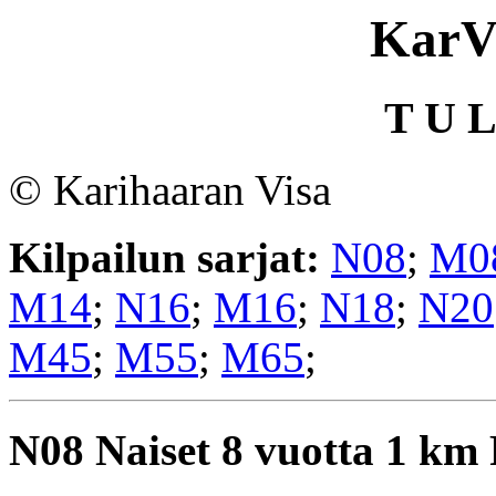
KarV
T U L
© Karihaaran Visa
Kilpailun sarjat:
N08
;
M0
M14
;
N16
;
M16
;
N18
;
N20
M45
;
M55
;
M65
;
N08
Naiset 8 vuotta 1 km