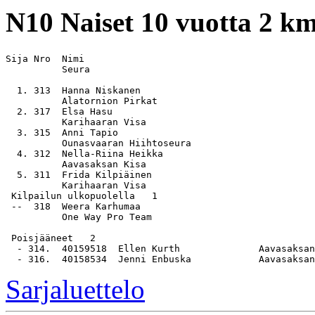
N10
Naiset 10 vuotta 2 k
Sija Nro  Nimi                                         
          Seura

  1. 313  Hanna Niskanen                               
          Alatornion Pirkat

  2. 317  Elsa Hasu                                    
          Karihaaran Visa

  3. 315  Anni Tapio                                   
          Ounasvaaran Hiihtoseura

  4. 312  Nella-Riina Heikka                           
          Aavasaksan Kisa

  5. 311  Frida Kilpiäinen                             
          Karihaaran Visa

 Kilpailun ulkopuolella   1

 --  318  Weera Karhumaa                               
          One Way Pro Team

 Poisjääneet   2

  - 314.  40159518  Ellen Kurth              Aavasaksan
Sarjaluettelo