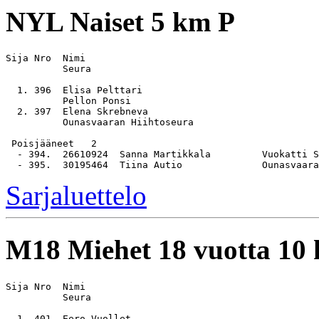
NYL
Naiset 5 km P
Sija Nro  Nimi                                         
          Seura

  1. 396  Elisa Pelttari                               
          Pellon Ponsi

  2. 397  Elena Skrebneva                              
          Ounasvaaran Hiihtoseura

 Poisjääneet   2

  - 394.  26610924  Sanna Martikkala         Vuokatti S
Sarjaluettelo
M18
Miehet 18 vuotta 10
Sija Nro  Nimi                                         
          Seura

  1. 401  Eero Vuollet                                 