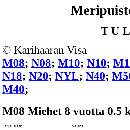
Meripuist
T U L
© Karihaaran Visa
M08
;
N08
;
M10
;
N10
;
M1
N18
;
N20
;
NYL
;
N40
;
M5
M40
;
M08
Miehet 8 vuotta 0.5
Sija Nimi                     Seura                    