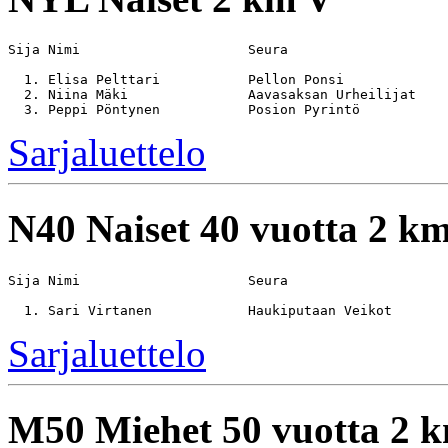
Sija Nimi                     Seura                    
  1. Elisa Pelttari           Pellon Ponsi             
  2. Niina Mäki               Aavasaksan Urheilijat    
Sarjaluettelo
N40
Naiset 40 vuotta 2 k
Sija Nimi                     Seura                    
Sarjaluettelo
M50
Miehet 50 vuotta 2 