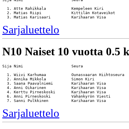
  1. Atte Rahikkala           Kempeleen Kiri           
  2. Matias Riipi             Kittilän Kotaveikot      
Sarjaluettelo
N10
Naiset 10 vuotta 0.5
Sija Nimi                     Seura                    
  1. Wiivi Karhumaa           Ounasvaaran Hiihtoseura  
  2. Annika Mikkola           Simon Kiri               
  3. Saana Paavalniemi        Karihaaran Visa          
  4. Anni Oikarinen           Karihaaran Visa          
  4. Kerttu Pirneskoski       Karihaaran Visa          
  6. Anni Pirneskoski         Vähänkyrön Viesti        
Sarjaluettelo