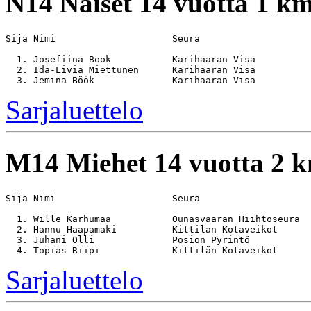
N14
Naiset 14 vuotta 1 k
Sija Nimi                     Seura                    
  1. Josefiina Böök           Karihaaran Visa          
  2. Ida-Livia Miettunen      Karihaaran Visa          
Sarjaluettelo
M14
Miehet 14 vuotta 2 
Sija Nimi                     Seura                    
  1. Wille Karhumaa           Ounasvaaran Hiihtoseura  
  2. Hannu Haapamäki          Kittilän Kotaveikot      
  3. Juhani Olli              Posion Pyrintö           
Sarjaluettelo