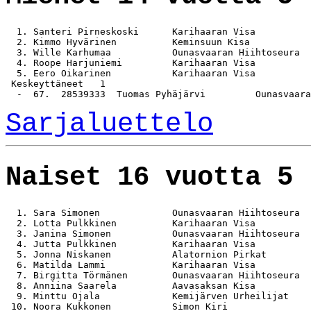
  1. Santeri Pirneskoski      Karihaaran Visa          
  2. Kimmo Hyvärinen          Keminsuun Kisa           
  3. Wille Karhumaa           Ounasvaaran Hiihtoseura  
  4. Roope Harjuniemi         Karihaaran Visa          
  5. Eero Oikarinen           Karihaaran Visa          
 Keskeyttäneet   1

Sarjaluettelo
Naiset 16 vuotta 5 
  1. Sara Simonen             Ounasvaaran Hiihtoseura  
  2. Lotta Pulkkinen          Karihaaran Visa          
  3. Janina Simonen           Ounasvaaran Hiihtoseura  
  4. Jutta Pulkkinen          Karihaaran Visa          
  5. Jonna Niskanen           Alatornion Pirkat        
  6. Matilda Lammi            Karihaaran Visa          
  7. Birgitta Törmänen        Ounasvaaran Hiihtoseura  
  8. Anniina Saarela          Aavasaksan Kisa          
  9. Minttu Ojala             Kemijärven Urheilijat    
 10. Noora Kukkonen           Simon Kiri               