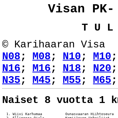
Visan PK-
T U L
© Karihaaran Visa
N08
;
M08
;
N10
;
M10
N16
;
M16
;
N18
;
N20
N35
;
M45
;
M55
;
M65
;
Naiset 8 vuotta 1 k
  1. Wiivi Karhumaa           Ounasvaaran Hiihtoseura  
  2. Ellinoora Ojala          Kemijärven Urheilijat    