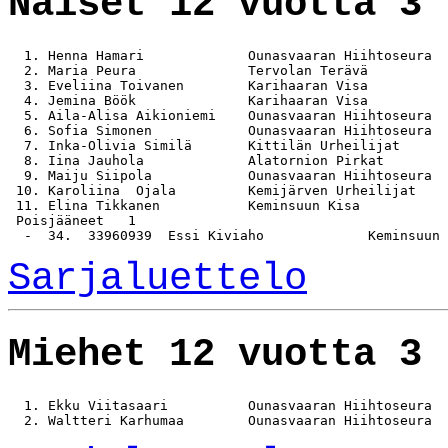
Naiset 12 vuotta 3 
  1. Henna Hamari             Ounasvaaran Hiihtoseura  
  2. Maria Peura              Tervolan Terävä          
  3. Eveliina Toivanen        Karihaaran Visa          
  4. Jemina Böök              Karihaaran Visa          
  5. Aila-Alisa Aikioniemi    Ounasvaaran Hiihtoseura  
  6. Sofia Simonen            Ounasvaaran Hiihtoseura  
  7. Inka-Olivia Similä       Kittilän Urheilijat      
  8. Iina Jauhola             Alatornion Pirkat        
  9. Maiju Siipola            Ounasvaaran Hiihtoseura  
 10. Karoliina  Ojala         Kemijärven Urheilijat    
 11. Elina Tikkanen           Keminsuun Kisa           
 Poisjääneet   1

Sarjaluettelo
Miehet 12 vuotta 3 
  1. Ekku Viitasaari          Ounasvaaran Hiihtoseura  