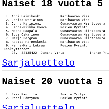
Naiset 18 vuotta 5 
  1. Anni Heinikoski          Karihaaran Visa          
  2. Janika Utriainen         Karihaaran Visa          
  3. Jonna Kariniemi          Ounasvaaran Hiihtoseura  
  4. Jenna-Riikka Kouva       Posion Pyrintö           
  5. Moona Haapala            Ounasvaaran Hiihtoseura  
  6. Suvi Oikarinen           Ounasvaaran Hiihtoseura  
  7. Marjo Bergman            Ounasvaaran Hiihtoseura  
  8. Reetta Pirneskoski       Karihaaran Visa          
  9. Henna-Mari Luksua        Posion Pyrintö           
 Keskeyttäneet   1

Sarjaluettelo
Naiset 20 vuotta 5 
  1. Essi Ranttila            Inarin Yritys            
Sarjaluettelo