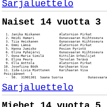
Sarjaluettelo
Naiset 14 vuotta 3 
  1. Janika Niskanen          Alatornion Pirkat        
  2. Heidi Hamari             Ounasvaaran Hiihtoseura  
  3. Tiia Heiskanen           Ounasvaaran Hiihtoseura  
  4. Emmi Lämsä               Alatornion Pirkat        
  5. Hanna Jumisko            Posion Pyrintö           
  6. Elina Pyhäjärvi          Ounasvaaran Hiihtoseura  
  7. Oona-Maria Similä        Kittilän Urheilijat      
  8. Elina Peura              Tervolan Terävä          
  9. Ella Anttola             Alatornion Pirkat        
 10. Josefiina Böök           Karihaaran Visa          
 11. Iida-Livia Miettunen     Karihaaran Visa          
 Poisjääneet   1

Sarjaluettelo
Miehet 14 vuotta 5 