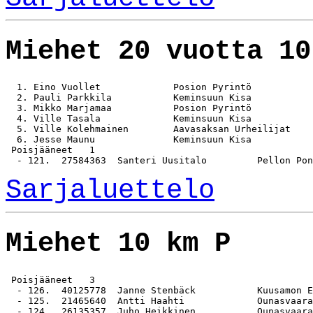
Miehet 20 vuotta 10
  1. Eino Vuollet             Posion Pyrintö           
  2. Pauli Parkkila           Keminsuun Kisa           
  3. Mikko Marjamaa           Posion Pyrintö           
  4. Ville Tasala             Keminsuun Kisa           
  5. Ville Kolehmainen        Aavasaksan Urheilijat    
  6. Jesse Maunu              Keminsuun Kisa           
 Poisjääneet   1

Sarjaluettelo
Miehet 10 km P
 Poisjääneet   3

  - 126.  40125778  Janne Stenbäck           Kuusamon E
  - 125.  21465640  Antti Haahti             Ounasvaara