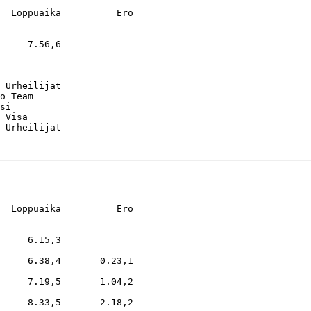
  Loppuaika          Ero

     7.56,6

 Urheilijat

o Team

si

 Visa

  Loppuaika          Ero

     6.15,3

     6.38,4       0.23,1

     7.19,5       1.04,2

     8.33,5       2.18,2
