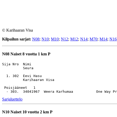
© Karihaaran Visa
Kilpailun sarjat:
N08
;
N10
;
M10
;
N12
;
M12
;
N14
;
M70
;
M14
;
N16
N08
Naiset 8 vuotta 1 km P
Sija Nro  Nimi                                         
          Seura

  1. 302  Eevi Hasu                                    
          Karihaaran Visa

 Poisjääneet   1

Sarjaluettelo
N10
Naiset 10 vuotta 2 km P