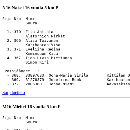
N16
Naiset 16 vuotta 5 km P
Sija Nro  Nimi                                         
          Seura

  1. 370  Ella Anttola                                 
          Alatornion Pirkat

  2. 366  Alisa Toivanen                               
          Karihaaran Visa

  3. 371  Eveliina Regina                              
          Keminsuun Kisa

  4. 367  Iida-Livia Miettunen                         
          Simon Kiri

 Poisjääneet   3

  - 368.  33897633  Oona-Maria Similä        Kittilän U
  - 369.  31276379  Josefiina Böök           Karihaaran
Sarjaluettelo
M16
Miehet 16 vuotta 5 km P
Sija Nro  Nimi                                         
          Seura
