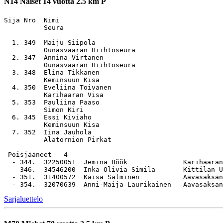
N14
Naiset 14 vuotta 2.5 km P
Sija Nro  Nimi                                         
          Seura

  1. 349  Maiju Siipola                                
          Ounasvaaran Hiihtoseura

  2. 347  Annina Virtanen                              
          Ounasvaaran Hiihtoseura

  3. 348  Elina Tikkanen                               
          Keminsuun Kisa

  4. 350  Eveliina Toivanen                            
          Karihaaran Visa

  5. 353  Pauliina Paaso                               
          Simon Kiri

  6. 345  Essi Kiviaho                                 
          Keminsuun Kisa

  7. 352  Iina Jauhola                                 
          Alatornion Pirkat

 Poisjääneet   4

  - 344.  32250051  Jemina Böök              Karihaaran
  - 346.  34546200  Inka-Olivia Similä       Kittilän U
  - 351.  31400572  Kaisa Salminen           Aavasaksan
Sarjaluettelo