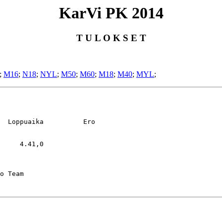
KarVi PK 2014
T U L O K S E T
;
M16
;
N18
;
NYL
;
M50
;
M60
;
M18
;
M40
;
MYL
;
  Loppuaika          Ero

     4.41,0
