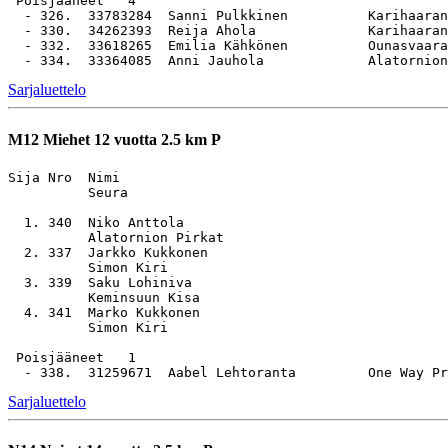
 Poisjääneet   4

  - 326.  33783284  Sanni Pulkkinen          Karihaaran
  - 330.  34262393  Reija Ahola              Karihaaran
  - 332.  33618265  Emilia Kähkönen          Ounasvaara
Sarjaluettelo
M12
Miehet 12 vuotta 2.5 km P
Sija Nro  Nimi                                         
          Seura

  1. 340  Niko Anttola                                 
          Alatornion Pirkat

  2. 337  Jarkko Kukkonen                              
          Simon Kiri

  3. 339  Saku Lohiniva                                
          Keminsuun Kisa

  4. 341  Marko Kukkonen                               
          Simon Kiri

 Poisjääneet   1

Sarjaluettelo