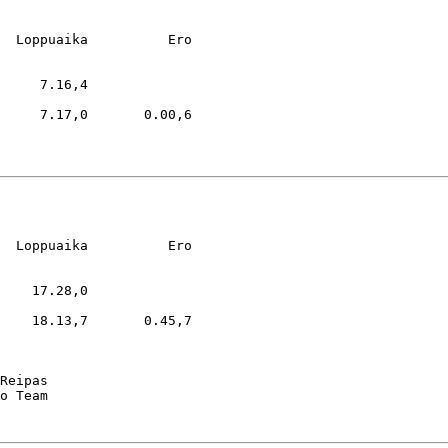
  Loppuaika          Ero

     7.16,4

     7.17,0       0.00,6

  Loppuaika          Ero

    17.28,0

    18.13,7       0.45,7

Reipas
