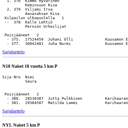
  1. 376  Kimmo Hyvärinen                              
          Keminsuun Kisa

  2. 379  Viljami Irva                                 
          Aavasaksan Kisa

 Kilpailun ulkopuolella   1

 --  378  Kalle Lehtiö                                 
          Perniön Urheilijat

 Poisjääneet   2

  - 375.  27524459  Juhani Olli              Kuusamon E
Sarjaluettelo
N18
Naiset 18 vuotta 5 km P
Sija Nro  Nimi                                         
          Seura

 Poisjääneet   2

  - 380.  28530387  Jutta Pulkkinen          Karihaaran
Sarjaluettelo
NYL
Naiset 5 km P