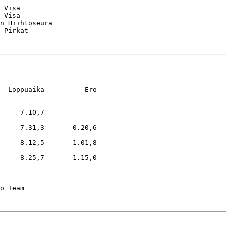
 Visa

 Visa

n Hiihtoseura

  Loppuaika          Ero

     7.10,7

     7.31,3       0.20,6

     8.12,5       1.01,8

     8.25,7       1.15,0
