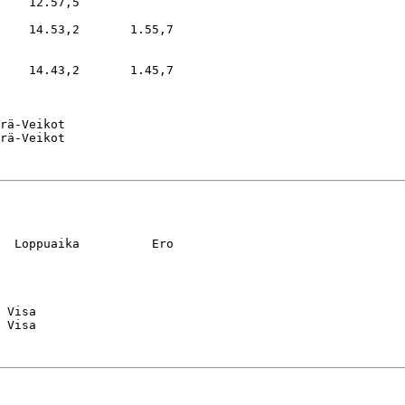
    12.57,5

    14.53,2       1.55,7

    14.43,2       1.45,7

rä-Veikot

  Loppuaika          Ero

 Visa
