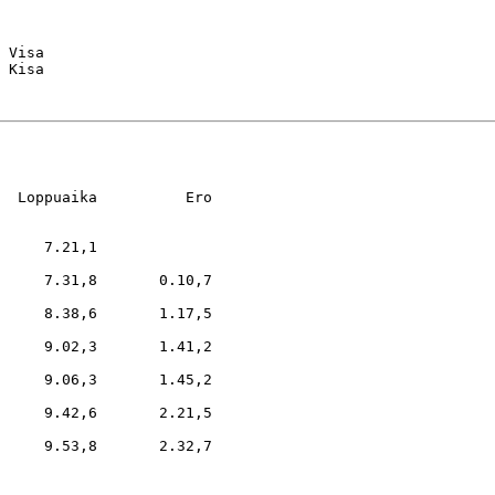
 Visa

  Loppuaika          Ero

     7.21,1

     7.31,8       0.10,7

     8.38,6       1.17,5

     9.02,3       1.41,2

     9.06,3       1.45,2

     9.42,6       2.21,5

     9.53,8       2.32,7
