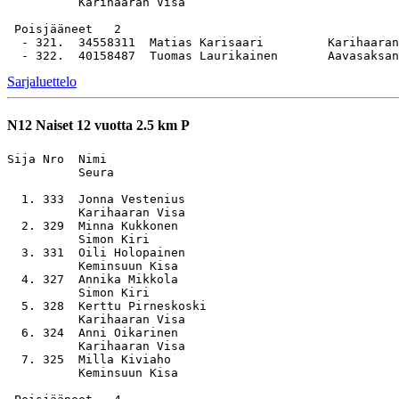
          Karihaaran Visa

 Poisjääneet   2

  - 321.  34558311  Matias Karisaari         Karihaaran
Sarjaluettelo
N12
Naiset 12 vuotta 2.5 km P
Sija Nro  Nimi                                         
          Seura

  1. 333  Jonna Vestenius                              
          Karihaaran Visa

  2. 329  Minna Kukkonen                               
          Simon Kiri

  3. 331  Oili Holopainen                              
          Keminsuun Kisa

  4. 327  Annika Mikkola                               
          Simon Kiri

  5. 328  Kerttu Pirneskoski                           
          Karihaaran Visa

  6. 324  Anni Oikarinen                               
          Karihaaran Visa

  7. 325  Milla Kiviaho                                
          Keminsuun Kisa
