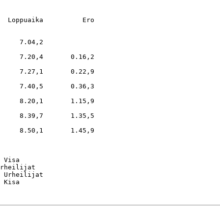
  Loppuaika          Ero

     7.04,2

     7.20,4       0.16,2

     7.27,1       0.22,9

     7.40,5       0.36,3

     8.20,1       1.15,9

     8.39,7       1.35,5

     8.50,1       1.45,9

 Visa

rheilijat

 Urheilijat
