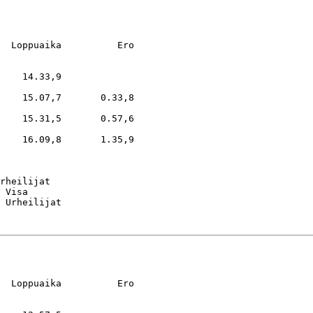
  Loppuaika          Ero

    14.33,9

    15.07,7       0.33,8

    15.31,5       0.57,6

    16.09,8       1.35,9

rheilijat

 Visa

  Loppuaika          Ero
