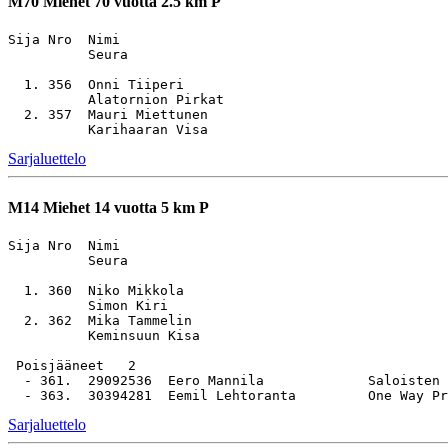
M70
Miehet 70 vuotta 2.5 km P
Sija Nro  Nimi                                         
          Seura

  1. 356  Onni Tiiperi                                 
          Alatornion Pirkat

  2. 357  Mauri Miettunen                              
Sarjaluettelo
M14
Miehet 14 vuotta 5 km P
Sija Nro  Nimi                                         
          Seura

  1. 360  Niko Mikkola                                 
          Simon Kiri

  2. 362  Mika Tammelin                                
          Keminsuun Kisa

 Poisjääneet   2

  - 361.  29092536  Eero Mannila             Saloisten 
Sarjaluettelo