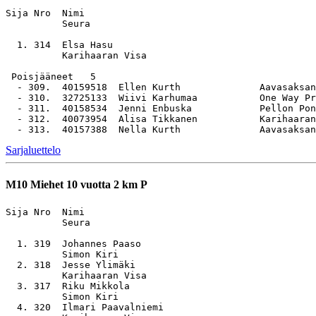
Sija Nro  Nimi                                         
          Seura

  1. 314  Elsa Hasu                                    
          Karihaaran Visa

 Poisjääneet   5

  - 309.  40159518  Ellen Kurth              Aavasaksan
  - 310.  32725133  Wiivi Karhumaa           One Way Pr
  - 311.  40158534  Jenni Enbuska            Pellon Pon
  - 312.  40073954  Alisa Tikkanen           Karihaaran
Sarjaluettelo
M10
Miehet 10 vuotta 2 km P
Sija Nro  Nimi                                         
          Seura

  1. 319  Johannes Paaso                               
          Simon Kiri

  2. 318  Jesse Ylimäki                                
          Karihaaran Visa

  3. 317  Riku Mikkola                                 
          Simon Kiri

  4. 320  Ilmari Paavalniemi                           