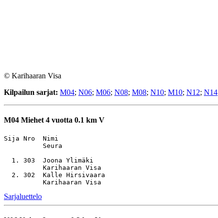
© Karihaaran Visa
Kilpailun sarjat:
M04
;
N06
;
M06
;
N08
;
M08
;
N10
;
M10
;
N12
;
N14
M04
Miehet 4 vuotta 0.1 km V
Sija Nro  Nimi                                         
          Seura

  1. 303  Joona Ylimäki                                
          Karihaaran Visa

  2. 302  Kalle Hirsivaara                             
Sarjaluettelo