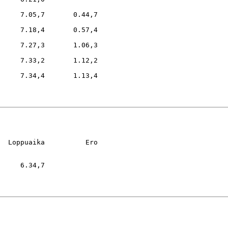
     7.05,7       0.44,7

     7.18,4       0.57,4

     7.27,3       1.06,3

     7.33,2       1.12,2

     7.34,4       1.13,4

  Loppuaika          Ero

     6.34,7
