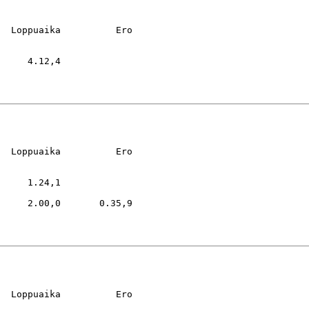
  Loppuaika          Ero

     4.12,4

  Loppuaika          Ero

     1.24,1

     2.00,0       0.35,9

  Loppuaika          Ero
