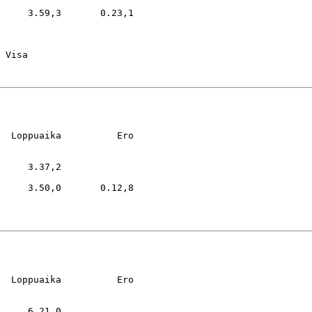
     3.59,3       0.23,1

  Loppuaika          Ero

     3.37,2

     3.50,0       0.12,8

  Loppuaika          Ero

     6.21,0
