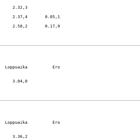
     2.32,3

     2.37,4       0.05,1

     2.50,2       0.17,9

  Loppuaika          Ero

     3.04,0

  Loppuaika          Ero

     3.36,2
