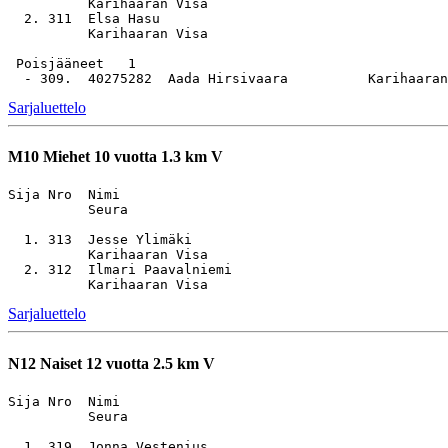
          Karihaaran Visa

  2. 311  Elsa Hasu                                    
          Karihaaran Visa

 Poisjääneet   1

Sarjaluettelo
M10
Miehet 10 vuotta 1.3 km V
Sija Nro  Nimi                                         
          Seura

  1. 313  Jesse Ylimäki                                
          Karihaaran Visa

  2. 312  Ilmari Paavalniemi                           
Sarjaluettelo
N12
Naiset 12 vuotta 2.5 km V
Sija Nro  Nimi                                         
          Seura

  1. 319  Jonna Vestenius                              