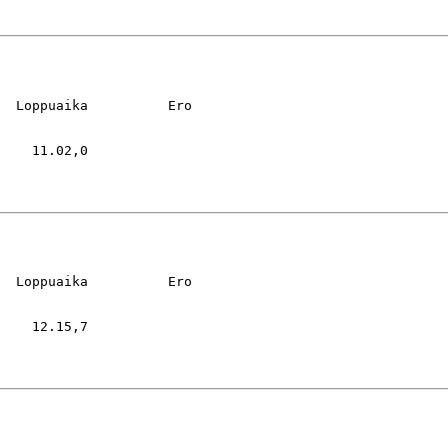
  Loppuaika          Ero

    11.02,0

  Loppuaika          Ero

    12.15,7
