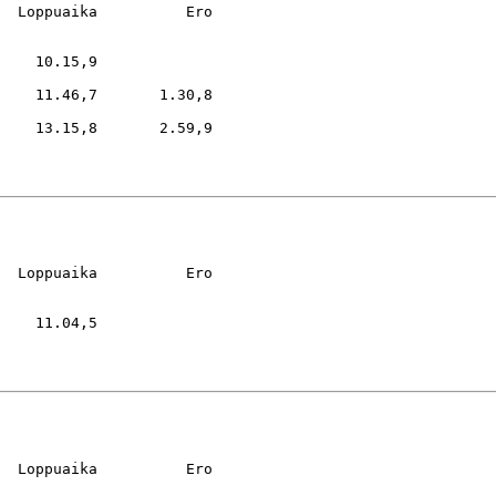
  Loppuaika          Ero

    10.15,9

    11.46,7       1.30,8

    13.15,8       2.59,9

  Loppuaika          Ero

    11.04,5

  Loppuaika          Ero
