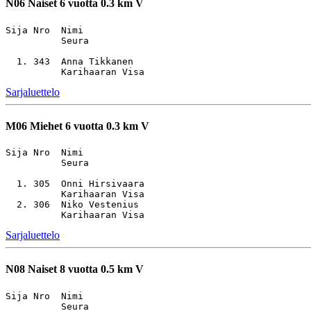
N06
Naiset 6 vuotta 0.3 km V
Sija Nro  Nimi                                         
          Seura

  1. 343  Anna Tikkanen                                
Sarjaluettelo
M06
Miehet 6 vuotta 0.3 km V
Sija Nro  Nimi                                         
          Seura

  1. 305  Onni Hirsivaara                              
          Karihaaran Visa

  2. 306  Niko Vestenius                               
Sarjaluettelo
N08
Naiset 8 vuotta 0.5 km V
Sija Nro  Nimi                                         
          Seura
