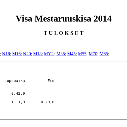
Visa Mestaruuskisa 2014
T U L O K S E T
;
N16
;
M16
;
N20
;
M18
;
MYL
;
M35
;
M45
;
M55
;
M70
;
M65
;
  Loppuaika          Ero

     0.42,9

     1.11,9       0.29,0
